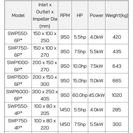
Inlet x
Outlet x
Model
RPM
HP
Power
Weight(kg)
Impeller Dia
(mm)
SWP550-
150 x 100 x
950
5.5hp
4.0kW
420
6P*
250
SWP750-
150 x 100 x
950
7.5hp
5.5kW
435
6P*
270
SWP1000-
200 x 150 x
950
10.0hp
7.5kW
643
6P*
270
SWP1500-
200 x 150 x
950
15.0hp
11.0kW
665
6P*
300
SWP6000-
300 x 250 x
950
60.0hp
45.0kW
1020
6P*
405
SWP550-
100 x 80 x
1450
5.5hp
4.0kW
285
4P*
205
SWP750-
100 x 80 x
1450
7.5hp
5.5kW
300
4P*
220