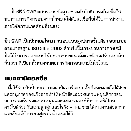
ปั๊มซีรีส์ SWP ผสมผสานวัสดุและเทคโนโลยีการผลิตเพื่อให้
ทนทานการกัดกร่อนจากน้ำทะเลได้ดีและเชื่อถือได้ในการทำงาน
ภายใต้สภาพแวดล้อมที่รุนแรง
ปั๊ม SWP เป็นปั๊มหอยโข่งแนวนอนแบบดูดปลายขั้นเดียว ออกแบบ
ตามมาตรฐาน ISO 5199-2002 สำหรับปั๊มกระบวนการทางเคมี
ปั๊มได้รับการออกแบบให้มีท่อระบายแนวตั้งและโครงสร้างดึงกลับ
ชิ้นส่วนที่เปียกทั้งหมดทนต่อการกัดกร่อนและไม่ใช่โลหะ
แมคคานิคอลซีล
เมื่อใช้ร่วมกับน้ำทะเล แมคคานิคอลซีลแบบดั้งเดิมจะตกผลึกได้ง่าย
และอนุภาคของแข็งอาจทำให้หน้าซีลและวงแหวนหมุนสึกกร่อน
อย่างรวดเร็ว วงแหวนหมุนและวงแหวนคงที่ที่ทำจากซิลิโคน
คาร์ไบด์ร่วมกับแผ่นลูกฟูกและโอริง PTFE ช่วยให้ทนทานต่อสภาพ
แวดล้อมที่กัดกร่อนสูงของน้ำทะเลได้ดี