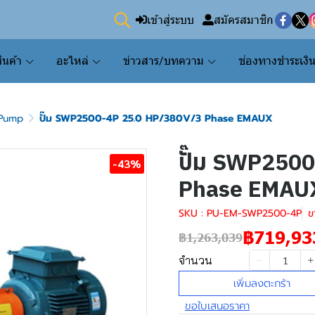
เข้าสู่ระบบ
สมัครสมาชิก
ินค้า
อะไหล่
ข่าวสาร/บทความ
ช่องทางชำระเงิ
Pump
ปั๊ม SWP2500-4P 25.0 HP/380V/3 Phase EMAUX
ปั๊ม SWP250
-43%
Phase EMAU
SKU : PU-EM-SWP2500-4P
ข
฿719,93
฿1,263,039
จำนวน
เพิ่มลงตะกร้า
ขอใบเสนอราคา