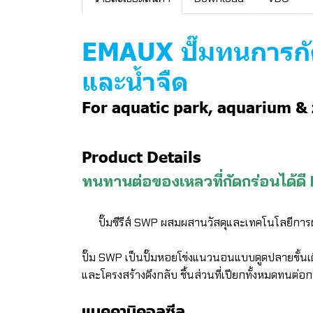
EMAUX ปั๊มทนการกัด
และน้ำจืด
For aquatic park, aquarium &
Product Details
ทนทานต่อของเหลวที่กัดกร่อนได
ปั๊มซีรีส์ SWP ผสมผสานวัสดุและเทคโนโลยีการ
ปั๊ม SWP เป็นปั๊มหอยโข่งแนวนอนแบบดูดปลายขั้น
และโครงสร้างดึงกลับ ชิ้นส่วนที่เปียกทั้งหมดทนต่
แมคคานิคอลซีล