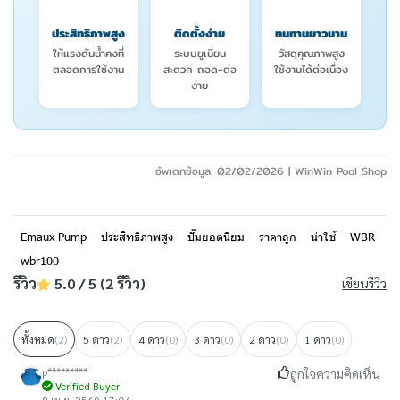
ประสิทธิภาพสูง
ติดตั้งง่าย
ทนทานยาวนาน
ให้แรงดันน้ำคงที่
ระบบยูเนี่ยน
วัสดุคุณภาพสูง
ตลอดการใช้งาน
สะดวก ถอด-ต่อ
ใช้งานได้ต่อเนื่อง
ง่าย
อัพเดทข้อมูล: 02/02/2026 | WinWin Pool Shop
Emaux Pump
ประสิทธิภาพสูง
ปั๊มยอดนิยม
ราคาถูก
น่าใช้
WBR
wbr100
รีวิว
5.0 / 5 (2 รีวิว)
เขียนรีวิว
ทั้งหมด
(2)
5 ดาว
(2)
4 ดาว
(0)
3 ดาว
(0)
2 ดาว
(0)
1 ดาว
(0)
p*********
ถูกใจความคิดเห็น
Verified Buyer
8 เม.ย. 2569 17:04