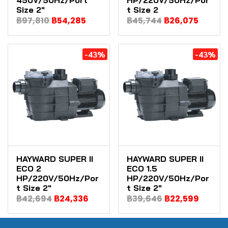
Size 2"
t Size 2
฿97,810
฿54,285
฿45,744
฿26,075
-43%
-43%
HAYWARD SUPER II
HAYWARD SUPER II
ECO 2
ECO 1.5
HP/220V/50Hz/Por
HP/220V/50Hz/Por
t Size 2"
t Size 2"
฿42,694
฿24,336
฿39,646
฿22,599