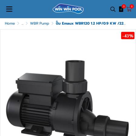
0
0
Home
...
WBR Pump
ปั๊ม Emaux WBR120 1.2 HP/0.9 KW /220V 1 Phase
-43%