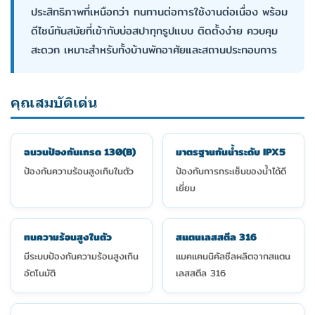
ประสิทธิภาพที่เหนือกว่า ทนทานต่อการใช้งานต่อเนื่อง พร้อม
ดีไซน์ทันสมัยที่เข้ากับบ่อสปาทุกรูปแบบ ติดตั้งง่าย ควบคุม
สะดวก เหมาะสำหรับทั้งบ้านพักอาศัยและสถานประกอบการ
คุณสมบัติเด่น
ฉนวนป้องกันเกรด 130(B)
มาตรฐานกันน้ำระดับ IPX5
ป้องกันความร้อนสูงเกินในตัว
ป้องกันการกระเซ็นของน้ำได้ดี
เยี่ยม
ทนความร้อนสูงในตัว
สแตนเลสสตีล 316
มีระบบป้องกันความร้อนสูงเกิน
แมคแคนนิคัลซีลผลิตจากสแตน
อัตโนมัติ
เลสสตีล 316