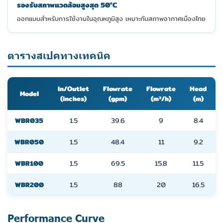
รองรับสภาพแวดล้อมสูงสุด 50°C
ออกแบบสำหรับการใช้งานในอุณหภูมิสูง เหมาะกับสภาพอากาศเมืองไทย
ตารางสเปคทางเทคนิค
In/Outlet
Flowrate
Flowrate
Head
Model
(inches)
(gpm)
(m³/h)
(m)
WBR035
1.5
39.6
9
8.4
WBR050
1.5
48.4
11
9.2
WBR100
1.5
69.5
15.8
11.5
WBR200
1.5
88
20
16.5
Performance Curve