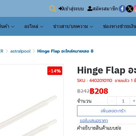
เข้าสู่ระบบ
สมัครสมาชิก
ินค้า
อะไหล่
ข่าวสาร/บทความ
ช่องทางชำระเงิ
ER
astralpool
Hinge Flap อะไหล่หมายเลข 8
Hinge Flap อ
-14%
SKU : 4402010110
ขายแล้ว 1 ชิ
฿208
฿242
จำนวน
เพิ่มลงตะกร้า
ขอใบเสนอราคา
คำอธิบายสินค้าแบบย่อ