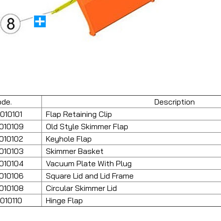
de.
Description
010101
Flap Retaining Clip
010109
Old Style Skimmer Flap
010102
Keyhole Flap
010103
Skimmer Basket
010104
Vacuum Plate With Plug
010106
Square Lid and Lid Frame
010108
Circular Skimmer Lid
010110
Hinge Flap