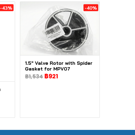
-43%
-40%
1.5" Valve Rotor with Spider
Gasket for MPV07
฿921
฿1,534
า