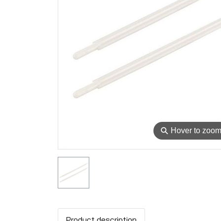
⚲
Hover to zoo
Product description