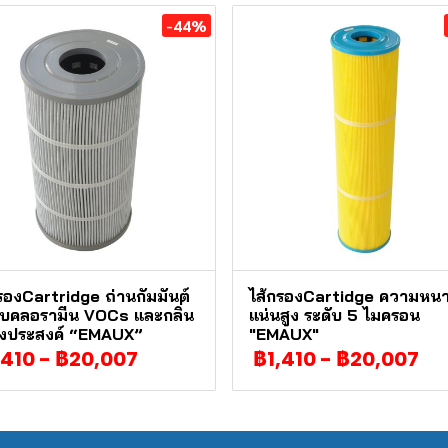
-44%
รองCartridge ถ่านกัมมันต์
ไส้กรองCartidge ความหน
ับคลอรามีน VOCs และกลิ่น
แน่นสูง ระดับ 5 ไมครอน
พึงประสงค์ “EMAUX”
"EMAUX"
,410
-
฿20,007
฿1,410
-
฿20,007