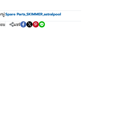
ู่:
Spare Parts
,
SKIMMER
,
astralpool
ียบ
แชร์