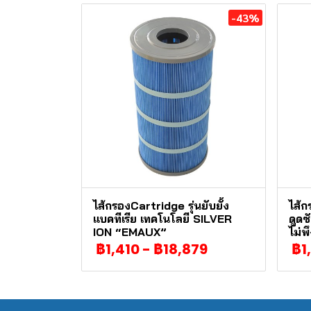
-43%
ไส้กรองCartridge รุ่นยับยั้ง
ไส้ก
แบคทีเรีย เทคโนโลยี SILVER
ดูดซ
ION “EMAUX”
ไม่
฿1,410
-
฿18,879
฿1