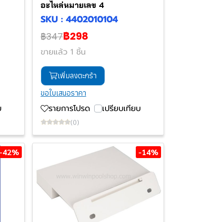
อะไหล่หมายเลข 4
SKU : 4402010104
฿298
฿347
ขายแล้ว 1 ชิ้น
เพิ่มลงตะกร้า
ขอใบเสนอราคา
บ
รายการโปรด
เปรียบเทียบ
(0)
-42%
-14%