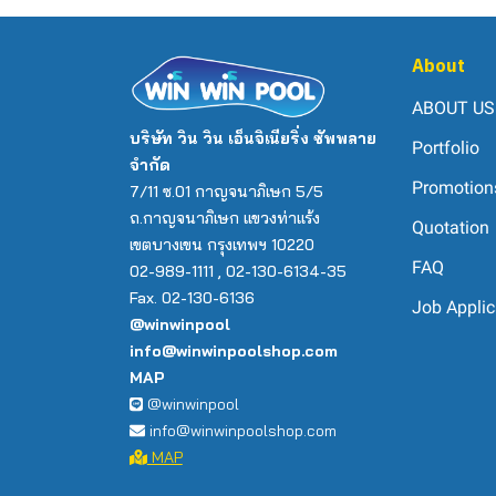
LASWIM
100Q
HAYWARD
Static Mixer
NanoTech
Biological System
ladder
Accessories
Wall Inlet
CL SERIES
SDB700-SDB800
Jandy FILTER
ICF Series
SwimClear Single
WL-ADG Sand Filter
HZC Series
HYDRON
ACQUA DOS
NL 4 BAR
CyberSync
AquaRite
SQ Series
EC
Complete Set ระบบเกลือ
60Q
50Q
WATERCO
Ozone Water system
MPV
Aquabiome Filter
fitting
SEKO
GRATING ASTRALPOOL
FOS-UV
S1000C-S1200C
ICF Galaxy Multi-Element
SwimClear
P-CG Sand Filter
Maximus
Halo Chlor
AquaRite HC
SR
Astralpool
About
80Q
Household Ozone
BAG FILTER
Valve
Grating POOLSPA
NT-UV87-TO
S1000-S1200
Galaxy IDE
Pro Series Plus Side
AQUAFORTE
MAYGO
Polyethylene cylindrical
KOMBA
ASTRALPOOL
Complete Set ระบบเกลือ
30Q
120Q
ABOUT US
Mount
tanks
Laswim
NANO FIBER
Tranformer
grating ABS
NT-UV130-F-TF
S700B-S900
Volumetric Sand Filter
EMAUX
KRIPSOL
MS1 Series
แกนเดี่ยว
50Q
บริษัท วิน วิน เอ็นจิเนียริ่ง ซัพพลาย
150Q
Portfolio
PROGRID D.E. FILTER
Sensor
Complete Set ระบบเกลือ
10Q
PRE-FILTER
Underwater Light
gratings PVC
NT-UV40-T/NT-UV75-T
S450-S700
TMG SAND FILTER
WATERCO
WATERCO
Accessories
Double 25
20 CM
ProM-LYSIS
MS1A064
จำกัด
80Q
Pentair
Promotion
DEP
Electrode holder
7/11 ซ.01 กาญจนาภิเษก 5/5
30Q
ถังกรองชุด(Filter System)
AOP
Wall conduit
MPUV SERIES
V900C-V1200C
HD Series
MultiCyclone Pro
ZODIAC
PoolDose Single
Double 30 cm
25 CM
แกนเดี่ยว
ProM-LYSIS Commercial
Electrochlor
MS1A094
100Q
ถ.กาญจนาภิเษก แขวงท่าแร้ง
Complete Set ระบบเกลือ
30 Q
Quotation
Starclear
Electrode
Pool
50Q
LASWIM
Salt Chlorinator
Air Valve
CS-A SERIES
V700B-V1200
MultiCyclone
PENTAIR
CMP
PoolDose Double
Wave Killer 20
30 CM
20 cm
Mineral Pro
MS1B108
120Q
เขตบางเขน กรุงเทพฯ 10220
Emaux
50Q
FAQ
80Q
02-989-1111 , 02-130-6134-35
ZODIAC
Filter
Long Spa Jet
SSC NANO
P350-P700
MultiCyclone Plus
LASWIM
Cartridge Filter
PoolOne
Wave Killer 25
25 cm
MS1C138
150Q
Complete Set ระบบคลอรีน
10Q
100 Q
Fax. 02-130-6136
Job Applic
100Q
Pentair
WATERCO
Pump
NOZZLES ABS SUCTIONS
SSC MINI
V350-V700
Multi Cyclone Ultra Plus
EMAUX
WL-IDG Series
Tekna Evo Series
Wave Killer 30
30 cm
MS1C165
20Q
@winwinpool
150 Q
150Q
Smart Complete Set
info@winwinpoolshop.com
กาวซ่อมสระว่ายน้ำ
AFS PUMP
MFS
MultiCyclone Stand
JESTA
ZXG Series
Trimline
Kontrol K65
FSM
30Q
200 Q
LASWIM
MAP
200Q
WATER LEVEL
SPV PUMP
TMG
HAYWARD
SDG Series
Micron TopMount
FSF Series
P-DYG Series
40Q
@winwinpool
smart complete set Astral
ไม่เกิน 20 Q
Turbo Boost jet
UPH PUMP
CF Cartridge Filter
SCG Series
Opal Cartridge Filter
FSCO Series
EBW Series
info@winwinpoolshop.com
50Q
pool
ไม่เกิน 40 Q
MAP
Air Switch
APS Pump
Volumetric Filter
WL-ICG
Olax XL
FSP Series
60Q
Smart Complete Set
ไม่เกิน 150 Q
ไม่เกิน 60 Q