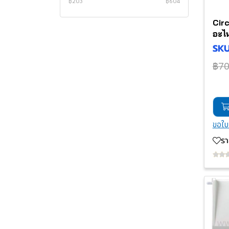
฿203
฿604
SP0710XR50
SPECK
zodoac
KIVU Pump
ETV PUMP
MaxFlo VS500
UltraFlow VSD2
JestMax Booster Pump
SWPB PUMP
KPR PUMP
NSE PUMP
ESP Pump
Victoria Plus Silen
Super Pump
JET Accessories
2" SideMount
MPV01
Cir
SP071621, SP0715X62,
WATERCO
SKIMMER
EPV PUMP
HCP3000
UltraFlow Booter
CEP PUMP
HLVSP Pump
S2 PUMP
NSM PUMP
BADU Resort
VIRON SALT
SWIMPRO Pump
AquaRite900
exo salt
MPV02
อะไ
SP0715XR50
SKU
NOZBART
SPH2
HCP3800
ULTRAFLOW
KSE PUMP
Speck Bardu Gamma
HYDROSTORM PLUS Pump
Victoria plus
S180-S270T
Hayward
MPV03
PUMP
฿7
ZODIAC
EPH PUMP
HCP4000 Series
WHISPERFIO
Hydrostorm ECO-V Pump
Coskun Booster Pump
MAXIM PUMP
S270T2,S310T2,S360T2
astralpool
MPV04
Air brower
UPH PUMP
TriStar Pump VS 900
ULTRAFLOW
HYDROSTAR PUMP
FLOPRO PUMP
Ligght Halogen
S244S, S310S
EMAUX
MPV05
LADDER
E-Turbo Pump
Whisperflo VS2
TURBOFLO BOOSTER
Noise Reduction
ASTER
S311SX S360SX
MPV06
EM0040
PUMP
Pzo-18
SPV Pump
5PXF
ASTRALPOOL
CANTABRIC 750
V240T,v270T
ASTRALPOOL
MPV07
EM0020
ขอใบ
HYDROSTAR PLUS PUMP
cap Start
APS PUMP
5PSP PUMP
LASWIM
CANTABRIC 400-600
S170TEXP, S190TEXP
MPV08
EM0010
STANDARD
ร
HYDROSTAR MK IV PUMP
PENTAIR
SE PUMP
Ultra-Glas PUMP
EMAUX
CANTABRIC 900
DE2420, DE3620, DE4820,
MPV12
EM0030
SUPASTREAM PUMP
DE6020, DE7220
Pump Pentair
Aqua-Mini Pump
Swimmey Pump
HAYWARD
5PSP Pump
MPV13
SUPATUF MK2
DEP500
Light EMAUX
SWP Pump
Winwinpool
Booster Pump
WhisperFlo
MPV14
SUPATUF PUMP
EX40AC
LASWIM
Greenco
SuperFlo Pump
TP100
MPV-15
EC50AC
EMAUX
Waterco
Swimmy Pump
NP300
SR Salt Salt Chlorinator
MPV-16