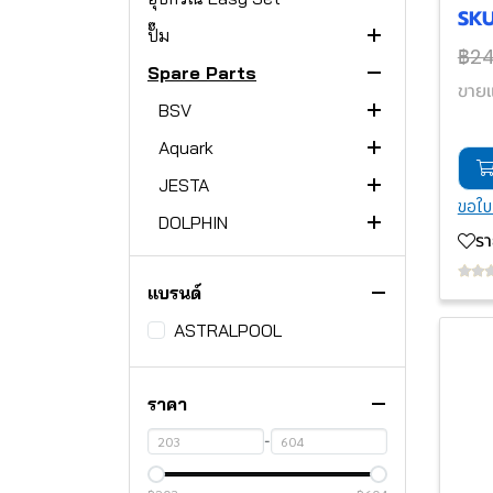
SKU
ปั๊ม
EL-NP300
฿2
Spare Parts
ASTRALPOOL
E-Lumen Compact
ขายแ
AQUARK
BSV
E-Lumen
Spa Pump
ELCOMP
EMAUX
Aquark
COLUSA Pump
Invercaptain Pump
EVOBasic
ELCOMP-N
20W
BARACUDA
JESTA
BX PUMP
SPR Pump
N-Bsalt
invercaptain
35W
ขอใบ
ESPA
DOLPHIN
CTX PUMP
WBR Pump
Aquantis Plus
Cells
KFC Series
50W
ร
Hayward
genkinno
MAXIM PUMP
SB PUMP
Hydra Plus
Silen S
SQ MINI SERIES
Liberty 200
แบรนด์
PENTAIR
ESPA
XP Pump
SC PUMP
SILEN I
SUPER II ECO
SQ SERIES
ACE Series
ASTRALPOOL
JESTA
Pressure Gauge
Colorado Pump
SS PUMP
Silen S2
SUPER II Pump
Whisperflo
WL-BCG
NADORSELF
LASWIM
MULTIPORT
Aral C-1500
ST PUMP
Nadorself
SUPER PUMP
WhisperFloXF
ESP PUMP
WL-ADG Sand filter
SILEN S2
ราคา
Safety System
ASTRALPOOL
ARAL-C-3000
SR PUMP
Max-Flo Pump
Superflo
HLLF Pump
CEP Pump
P-CG Sand Filter
SILEN S
HAYWARD
-
KRIPSOL
Pump HAYWARD
VironXT
SPH PUMP
SwimPro Pump
BLUEFLO Booster
JestMax Pump
WL-KP PUMP
P-DG Sand filter
SILEN I
ASTRALPOOL
BX PUMP
SP0714T
MAYGO
HAYWARD
Victoria Plus Silent
Strainer Pump
SwinPro II
WHISPERFLO VSF
JestMax Plus Pump
BDP PUMP
KEN PUMP
STP PUMP
EMAUX
CTX Pump
Super II
SP0710X62,
1 1/2" SideMount