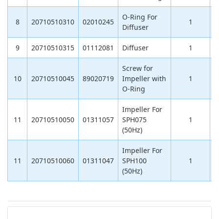
O-Ring For
8
20710510310
02010245
1
Diffuser
9
20710510315
01112081
Diffuser
1
Screw for
10
20710510045
89020719
Impeller with
1
O-Ring
Impeller For
11
20710510050
01311057
SPH075
1
1
(50Hz)
Impeller For
11
20710510060
01311047
SPH100
1
1
(50Hz)