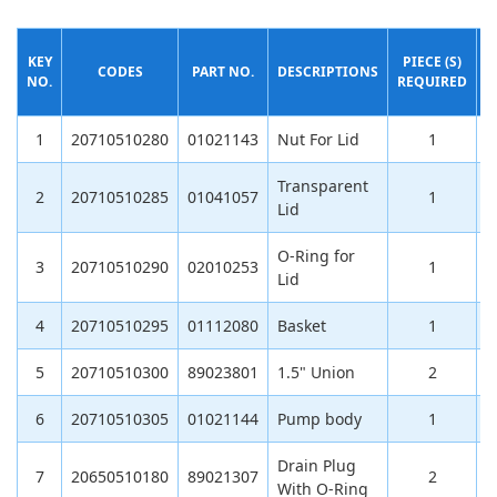
KEY
PIECE (S)
CODES
PART NO.
DESCRIPTIONS
NO.
REQUIRED
(
1
20710510280
01021143
Nut For Lid
1
Transparent
2
20710510285
01041057
1
Lid
O-Ring for
3
20710510290
02010253
1
Lid
4
20710510295
01112080
Basket
1
5
20710510300
89023801
1.5" Union
2
1
6
20710510305
01021144
Pump body
1
9
Drain Plug
7
20650510180
89021307
2
With O-Ring