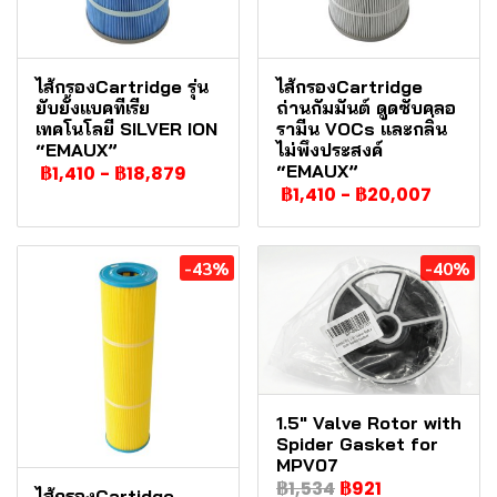
ไส้กรองCartridge รุ่น
ไส้กรองCartridge
ยับยั้งแบคทีเรีย
ถ่านกัมมันต์ ดูดซับคลอ
เทคโนโลยี SILVER ION
รามีน VOCs และกลิ่น
“EMAUX”
ไม่พึงประสงค์
“EMAUX”
฿1,410
-
฿18,879
฿1,410
-
฿20,007
-43%
-40%
1.5" Valve Rotor with
Spider Gasket for
MPV07
฿1,534
฿921
ไส้กรองCartidge