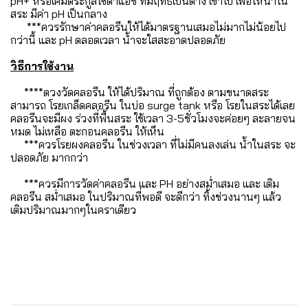
pH+ หรือเคมีตระกูลโซดาแอช ที่มีฤทธิ์เป็นด่าง เข้าไป เพื่อให้น้ำใน
สระ มีค่า pH เป็นกลาง
***ควรรักษาค่าคลอรีนให้ได้มาตรฐานเสมอไม่มากไม่น้อยไป
กว่านี้ และ pH ตลอดเวลา น้ำจะใสสะอาดปลอดภัย
วิธีการใช้งาน
****ตวงวัดคลอรีน ให้ได้ปริมาณ ที่ถูกต้อง ตามขนาดสระ
สามารถ โรยเกล็ดคลอรีน ในบ่อ surge tank หรือ โรยในสระได้เลย
คลอรีนจะมีผง ร่วงที่พื้นสระ ใช้เวลา 3-5ชั่วโมงจะค่อยๆ ละลายจน
หมด ไม่เหลือ ตะกอนคลอรีน ให้เห็น
***ควรโรยผงคลอรีน ในช่วงเวลา ที่ไม่มีคนลงเล่น น้ำในสระ จะ
ปลอดภัย มากกว่า
***ควรมีการวัดค่าคลอรีน และ PH อย่างสม่ำเสมอ และ เติม
คลอรีน สม่ำเสมอ ในปริมาณที่พอดี จะดีกว่า ทิ้งช่วงนานๆ แล้ว
เติมปริมาณมากๆในคราเดียว