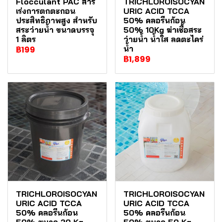
Flocculant PAC สาร
TRICHLOROISOCYAN
เร่งการตกตะกอน
URIC ACID TCCA
ประสิทธิภาพสูง สำหรับ
50% คลอรีนก้อน
สระว่ายน้ำ ขนาดบรรจุ
50% 10Kg ฆ่าเชื้อสระ
1 ลิตร
ว่ายน้ำ น้ำใส ลดตะไคร่
น้ำ
฿199
฿1,899
TRICHLOROISOCYAN
TRICHLOROISOCYAN
URIC ACID TCCA
URIC ACID TCCA
50% คลอรีนก้อน
50% คลอรีนก้อน