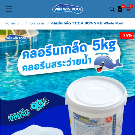
0
0
Home
...
granules
คลอรีนเกล็ด T.C.C.A 90% 5 KG Whale Pool
-35%