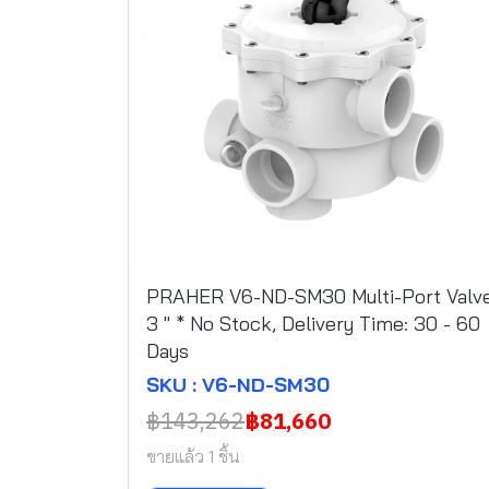
PRAHER V6-ND-SM30 Multi-Port Valv
3 " * No Stock, Delivery Time: 30 - 60
Days
SKU : V6-ND-SM30
฿143,262
฿81,660
ขายแล้ว 1 ชิ้น