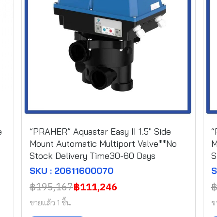
e
“PRAHER” Aquastar Easy II 1.5" Side
“
Mount Automatic Multiport Valve**No
M
Stock Delivery Time30-60 Days
S
SKU : 20611600070
S
฿195,167
฿111,246
฿
ขายแล้ว 1 ชิ้น
ข