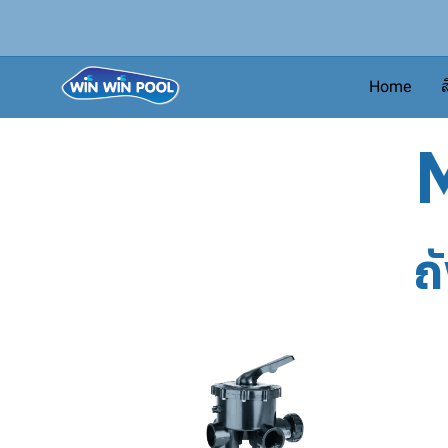
Home
ส
M
ถ