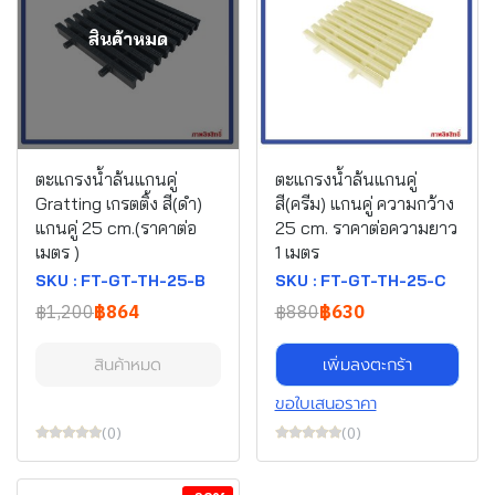
สินค้าหมด
ตะแกรงน้ำล้นแกนคู่
ตะแกรงน้ำล้นแกนคู่
Gratting เกรตติ้ง สี(ดำ)
สี(ครีม) แกนคู่ ความกว้าง
แกนคู่ 25 cm.(ราคาต่อ
25 cm. ราคาต่อความยาว
เมตร )
1 เมตร
SKU : FT-GT-TH-25-B
SKU : FT-GT-TH-25-C
฿1,200
฿864
฿880
฿630
สินค้าหมด
เพิ่มลงตะกร้า
ขอใบเสนอราคา
(0)
(0)