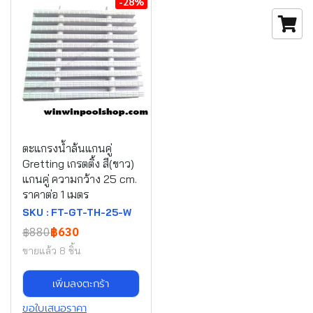
-28%
ตะแกรงน้ำล้นแกนคู่
Gretting เกรตติ้ง สี(ขาว)
แกนคู่ ความกว้าง 25 cm.
ราคาต่อ 1 เมตร
SKU : FT-GT-TH-25-W
฿880
฿630
ขายแล้ว 8 ชิ้น
เพิ่มลงตะกร้า
ขอใบเสนอราคา