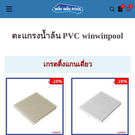
0
0
ตะแกรงน้ำล้น PVC winwinpool
เกรตติ้งแกนเดี่ยว
-28%
-28%