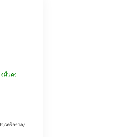
างมั่นคง
า/เครื่องกล/