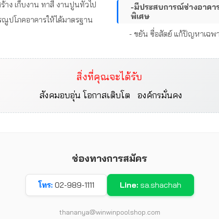
ร้าง เก็บงาน ทาสี งานปูนทั่วไป
-มีประสบการณ์ช่างอาคา
พิเศษ
รณูปโภคอาคารให้ได้มาตรฐาน
- ขยัน ซื่อสัตย์ แก้ปัญหาเฉพ
สิ่งที่คุณจะได้รับ
สังคมอบอุ่น
โอกาสเติบโต
องค์กรมั่นคง
ช่องทางการสมัคร
โทร:
02-989-1111
Line:
sa.shachah
thananya@winwinpoolshop.com