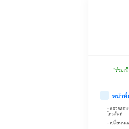
"ร่วมเป
หน้าท
- ตรวจสอบร
โทรศัพท์
- เปลี่ยนห