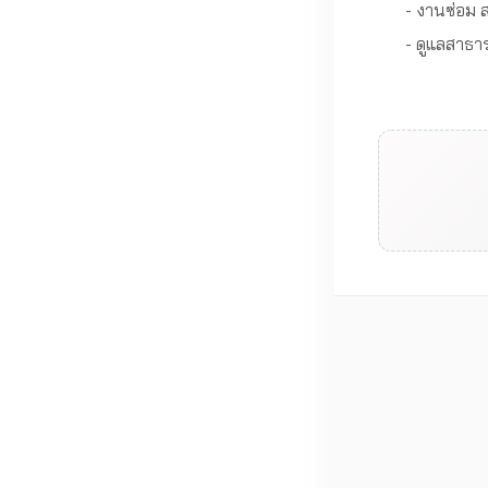
- งานซ่อม ส
- ดูแลสาธา