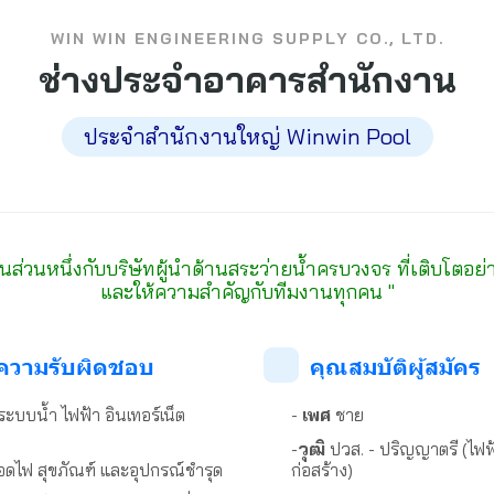
WIN WIN ENGINEERING SUPPLY CO., LTD.
ช่างประจำอาคารสำนักงาน
ประจำสำนักงานใหญ่ Winwin Pool
็นส่วนหนึ่งกับบริษัทผู้นำด้านสระว่ายน้ำครบวงจร ที่เติบโตอย่
และให้ความสำคัญกับทีมงานทุกคน ️"
ี่ความรับผิดชอบ
คุณสมบัติผู้สมัคร
ะบบน้ำ ไฟฟ้า อินเทอร์เน็ต
-
เพศ
ชาย
-
วุฒิ
ปวส. - ปริญญาตรี (ไฟฟ้
ลอดไฟ สุขภัณฑ์ และอุปกรณ์ชำรุด
ก่อสร้าง)