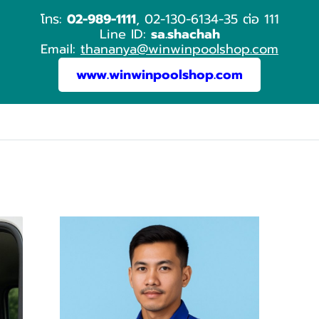
โทร:
02-989-1111
, 02-130-6134-35 ต่อ 111
Line ID:
sa.shachah
Email:
thananya@winwinpoolshop.com
www.winwinpoolshop.com