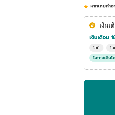
หากเคยทำงาน
เงินเด
เงินเดือน
โอที
โบ
โอกาสเติบโต