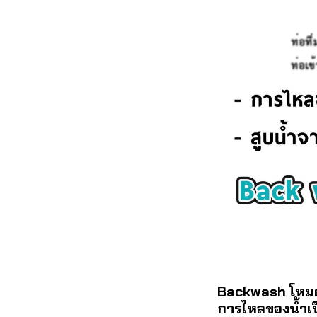
Backwash โหมดก
การไหลของน้ำเป