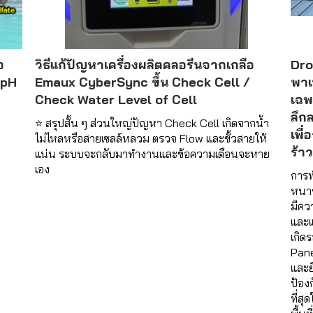
อ
วิธีแก้ปัญหาเครื่องผลิตคลอรีนจากเกลือ
Dro
 pH
Emaux CyberSync ขึ้น Check Cell /
พาเ
Check Water Level of Cell
เฉพ
ลึก
⭐ สรุปสั้น ๆ ส่วนใหญ่ปัญหา Check Cell เกิดจากน้ำ
เพื
ไม่ไหลหรือสายเซลล์หลวม ตรวจ Flow และขั้วสายให้
ร้าว
แน่น ระบบจะกลับมาทำงานและข้อความเตือนจะหาย
เอง
การท
หนาข
มีคว
และแ
เกิด
Pane
และย
ป้อง
ที่ส