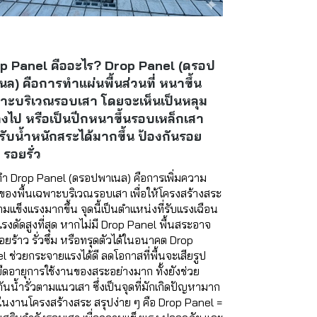
p Panel คืออะไร? Drop Panel (ดรอป
นล) คือการทำแผ่นพื้นส่วนที่ หนาขึ้น
าะบริเวณรอบเสา โดยจะเห็นเป็นหลุม
ลงไป หรือเป็นปีกหนาขึ้นรอบเหล็กเสา
่อรับน้ำหนักสระได้มากขึ้น ป้องกันรอย
 รอยรั่ว
ำ Drop Panel (ดรอปพาเนล) คือการเพิ่มความ
องพื้นเฉพาะบริเวณรอบเสา เพื่อให้โครงสร้างสระ
ามแข็งแรงมากขึ้น จุดนี้เป็นตำแหน่งที่รับแรงเฉือน
รงดัดสูงที่สุด หากไม่มี Drop Panel พื้นสระอาจ
รอยร้าว รั่วซึม หรือทรุดตัวได้ในอนาคต Drop
l ช่วยกระจายแรงได้ดี ลดโอกาสที่พื้นจะเสียรูป
ืดอายุการใช้งานของสระอย่างมาก ทั้งยังช่วย
กันน้ำรั่วตามแนวเสา ซึ่งเป็นจุดที่มักเกิดปัญหามาก
ุดในงานโครงสร้างสระ สรุปง่าย ๆ คือ Drop Panel =