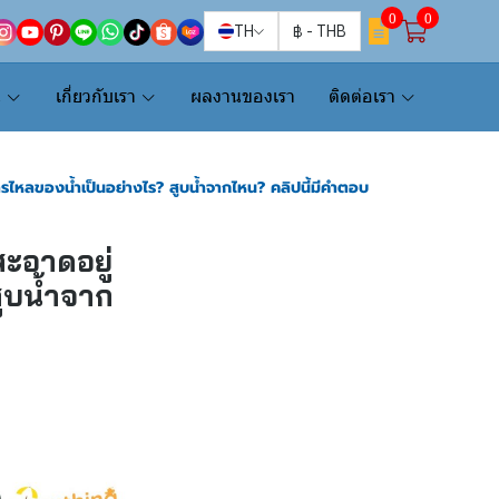
0
0
TH
฿
-
THB
น
เกี่ยวกับเรา
ผลงานของเรา
ติดต่อเรา
ไหลของน้ำเป็นอย่างไร? สูบน้ำจากไหน? คลิปนี้มีคำตอบ
ะอาดอยู่
ูบน้ำจาก