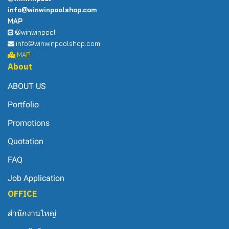
info@winwinpoolshop.com
MAP
@winwinpool
info@winwinpoolshop.com
MAP
About
ABOUT US
Portfolio
Promotions
Quotation
FAQ
Job Application
OFFICE
สำนักงานใหญ่