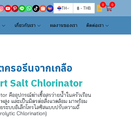
0
0
TH
฿
-
THB
น
เกี่ยวกับเรา
ผลงานของเรา
ติดต่อเรา
ิตครอรีนจากเกลือ
t Salt Chlorinator
or คืออุปกรณ์ฆ่าเชื้อสรว่ายน้ำในครัวเรือน
าพสูง และเป็นมิตรต่อสิ่งแวดล้อม มาพร้อม
ยระบบอิเล็กโทรไลซิสแบบปรับความถี่
olytic Chlorination)