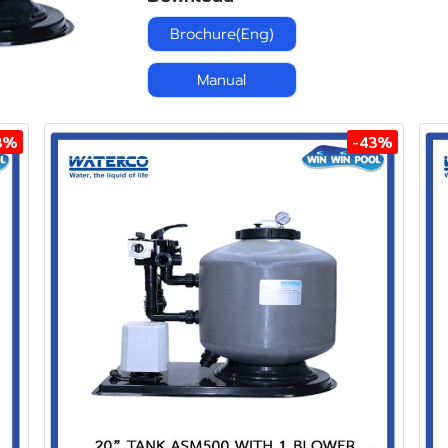
Brochure(Eng)
Manual
3%
-43%