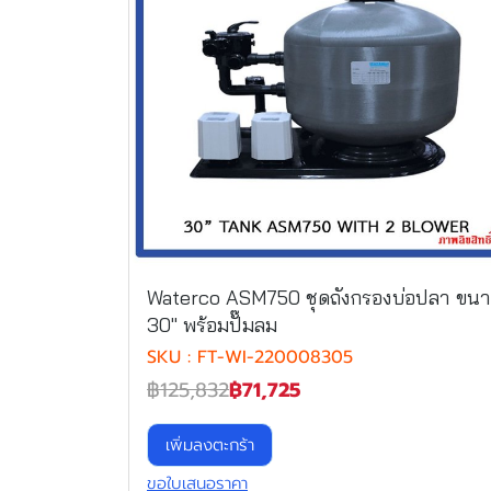
Waterco ASM750 ชุดถังกรองบ่อปลา ขน
30" พร้อมปั๊มลม
SKU : FT-WI-220008305
฿125,832
฿71,725
เพิ่มลงตะกร้า
ขอใบเสนอราคา