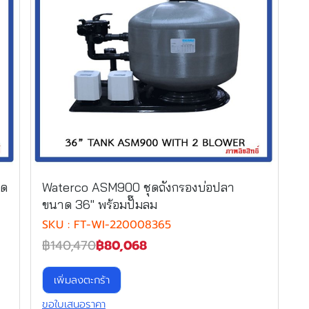
าด
Waterco ASM900 ชุดถังกรองบ่อปลา
ขนาด 36" พร้อมปั๊มลม
SKU : FT-WI-220008365
฿140,470
฿80,068
เพิ่มลงตะกร้า
ขอใบเสนอราคา