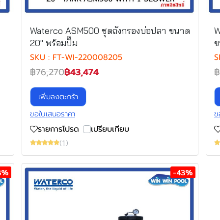
Waterco ASM500 ชุดถังกรองบ่อปลา ขนาด
W
20" พร้อมปั๊ม
ข
SKU : FT-WI-220008205
S
฿76,270
฿43,474
฿
เพิ่มลงตะกร้า
ขอใบเสนอราคา
ข
รายการโปรด
เปรียบเทียบ
(1)
3%
-43%