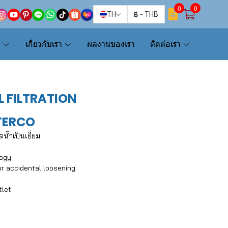
0
0
TH
฿
-
THB
น
เกี่ยวกับเรา
ผลงานของเรา
ติดต่อเรา
L FILTRATION
ERCO
้ำเป็นเยี่ยม
logy
or accidental loosening
tlet