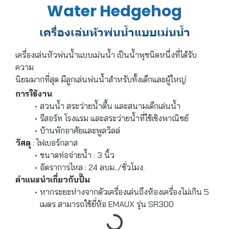
Water Hedgehog
เครื่องเล่นหัวพ่นน้ำแบบเม่นน้ำ
เครื่องเล่นหัวพ่นน้ำแบบเม่นน้ำ เป็นน้ำพุชนิดหนึ่งที่ได้รับ
ความ
นิยมมากที่สุด มีลูกเล่นพ่นน้ำสำหรับทั้งเด็กและผู้ใหญ่
การใช้งาน
สวนน้ำ สระว่ายน้ำตื้น และสนามเด็กเล่นน้ำ
รีสอร์ท โรงแรม และสระว่ายน้ำที่ใช้เชิงพาณิชย์
บ้านพักอาศัยและพูลวิลล่
วัสดุ
: ไฟเบอร์กลาส
ขนาดท่อจ่ายน้ำ : 3 นิ้ว
อัตราการไหล : 24 ลบม../ชั่วโมง.
คำแนะนำเกี่ยวกับปั๊ม
หากระยะห่างจากตัวเครื่องเล่นถึงห้องเครื่องไม่เกิน 5
เมตร สามารถใช้ยี่ห้อ EMAUX รุ่น SR300