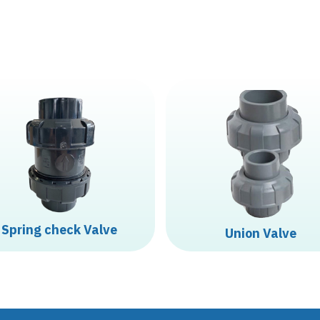
S
p
r
i
n
g
c
h
e
c
k
V
a
l
v
e
U
n
i
o
n
V
a
l
v
e