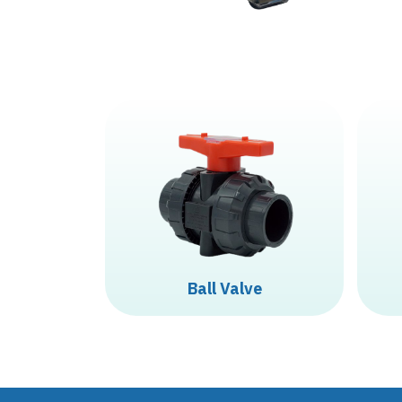
B
a
l
l
V
a
l
v
e