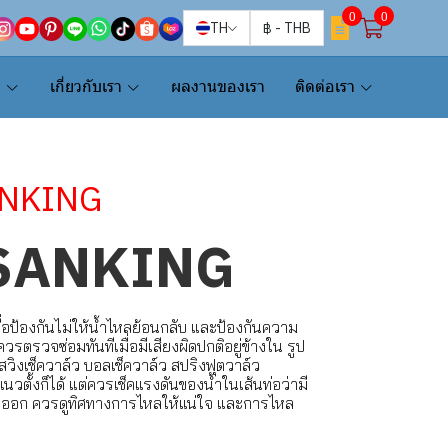
0
0
TH
฿
-
THB
น
เกี่ยวกับเรา
ผลงานของเรา
ติดต่อเรา
NKING
 SANKING
น้ำเพื่อป้องกันไม่ให้น้ำไหลย้อนกลับ และป้องกันความ
ควรตรวจซ่อมทันทีเมื่อมีเสียงผิดปกติอยู่ข้างใน รูป
 สวิงเช็ควาล์ว บอลเช็ควาล์ว สปริงฟุตวาล์ว
นวตั้งก็ได้ แต่ควรเช็คแรงดันของน้ำในเส้นท่อว่ามี
ิดออก ควรดูทิศทางการไหลให้แน่ใจ และการไหล