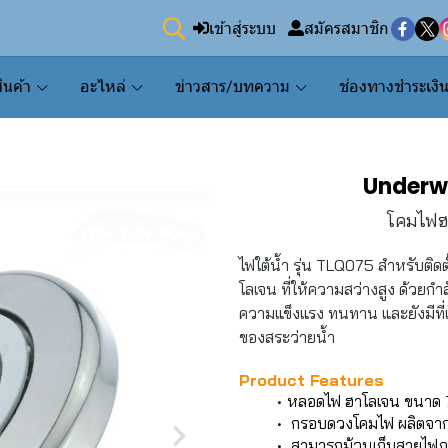
เข้าสู่ระบบ
สมัครสมาชิก
ินค้า
อะไหล่
ข่าวสาร/บทความ
ช่องทางชำระเงิ
Underw
โคมไฟฮ
ไฟใต้น้ำ รุ่น TLQ075 สำหรับติด
โลเจน ที่ให้ความสว่างสูง ด้วยกำ
ความแข็งแรง ทนทาน และยังมีที่เ
ของสระว่ายน้ำ
Product Features
หลอดไฟ ฮาโลเจน ขนาด 7
กรอบดวงโคมไฟ ผลิตจากว
สามารถม้วนเก็บสายไฟภ