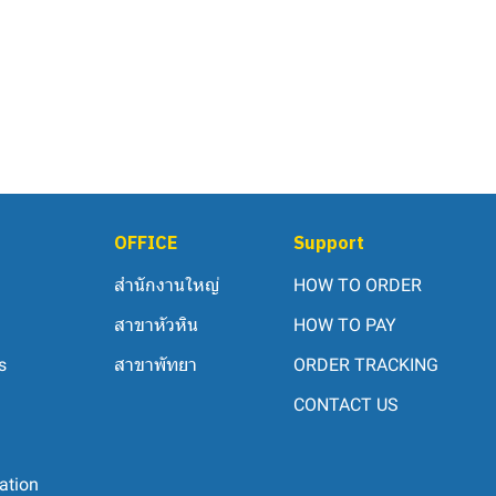
OFFICE
Support
สำนักงานใหญ่
HOW TO ORDER
สาขาหัวหิน
HOW TO PAY
s
สาขาพัทยา
ORDER TRACKING
CONTACT US
ation