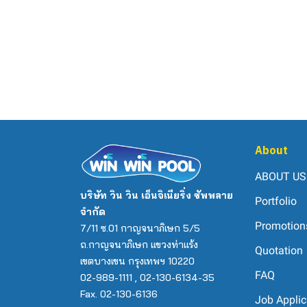
About
ABOUT US
บริษัท วิน วิน เอ็นจิเนียริ่ง ซัพพลาย
Portfolio
จำกัด
Promotion
7/11 ซ.01 กาญจนาภิเษก 5/5
ถ.กาญจนาภิเษก แขวงท่าแร้ง
Quotation
เขตบางเขน กรุงเทพฯ 10220
FAQ
02-989-1111 , 02-130-6134-35
Fax. 02-130-6136
Job Applic