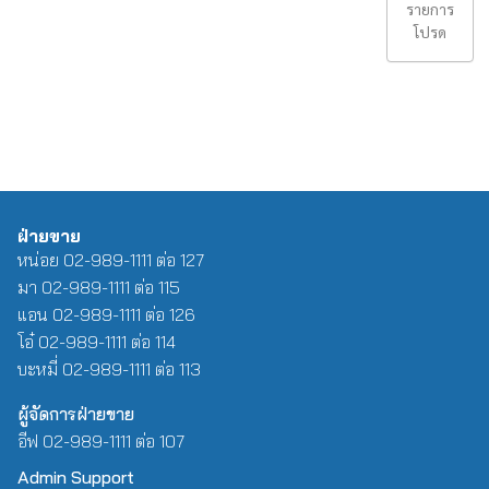
รายการ
โปรด
ฝ่ายขาย
หน่อย 02-989-1111 ต่อ 127
มา 02-989-1111 ต่อ 115
แอน 02-989-1111 ต่อ 126
โอ๋ 02-989-1111 ต่อ 114
บะหมี่ 02-989-1111 ต่อ 113
ผู้จัดการฝ่ายขาย
อีฟ 02-989-1111 ต่อ 107
Admin Support