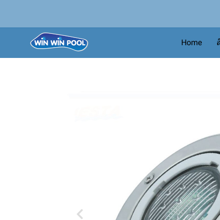
Home
ส