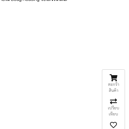
ตะกร้า
สินค้า
เปรียบ
เทียบ