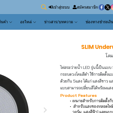
เข้าสู่ระบบ
สมัครสมาชิก
ินค้า
อะไหล่
ข่าวสาร/บทความ
ช่องทางชำระเงิ
SLIM Under
โคม
ไฟสระว่ายน้ำ LED รุ่นนี้เป็นแบบ
กรอบดวงโคมสีดำ ใช้การติดตั้งแบ
ด้วยกัน 5แสง ได้แก่ แสงสีขาว แส
แบบสามารถเปลี่ยนสีได้พร้อมแส
Product Features
เหมาะสำหรับการติดตั้งก
สำหรับแสงของหลอดไฟมีให
วอร์ม, แสงสีฟ้า] และแบบ