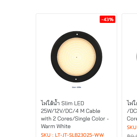
-43%
ไฟใต้น้ำ Slim LED
ไฟใ
25W/12V/DC/4 M Cable
/DC
with 2 Cores/Single Color -
Cor
Warm White
SKU
SKU : LT-JT-SLB23025-WW
฿9,