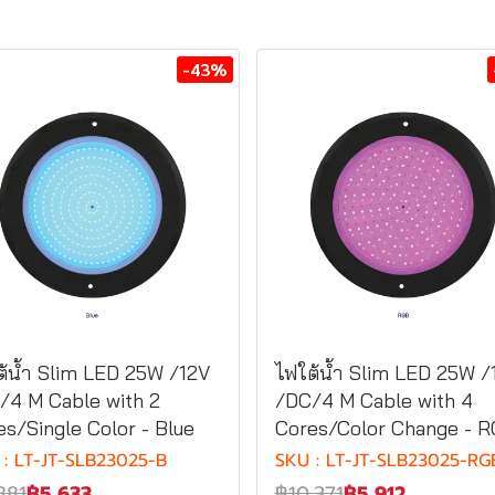
-43%
ต้น้ำ Slim LED 25W /12V
ไฟใต้น้ำ Slim LED 25W /
/4 M Cable with 2
/DC/4 M Cable with 4
es/Single Color - Blue
Cores/Color Change - 
 : LT-JT-SLB23025-B
SKU : LT-JT-SLB23025-RG
881
฿5,633
฿10,371
฿5,912