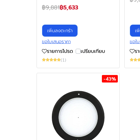
฿9,881
฿5,633
เพิ่มลงตะกร้า
เพ
ขอใบเสนอราคา
ขอใบ
รายการโปรด
เปรียบเทียบ
ร
(1)
-43%