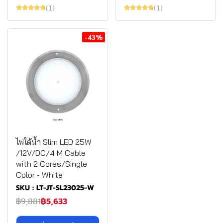
(1)
(1)
-43%
ไฟใต้น้ำ Slim LED 25W
/12V/DC/4 M Cable
with 2 Cores/Single
Color - White
SKU : LT-JT-SL23025-W
฿9,881
฿5,633