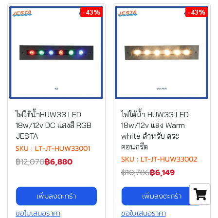
-43%
-43%
ไฟใต้น้ำHUW33 LED
ไฟใต้น้ำ HUW33 LED
18w/12v DC แสงสี RGB
18w/12v แสง Warm
JESTA
white สำหรับ สระ
คอนกรีต
SKU : LT-JT-HUW33001
SKU : LT-JT-HUW33002
฿12,070
฿6,880
฿10,786
฿6,149
เพิ่มลงตะกร้า
เพิ่มลงตะกร้า
ขอใบเสนอราคา
ขอใบเสนอราคา