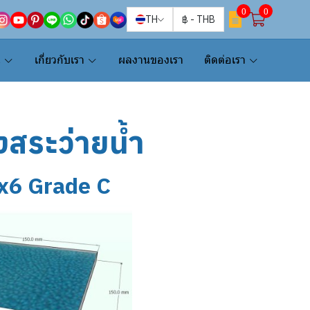
0
0
TH
฿
-
THB
น
เกี่ยวกับเรา
ผลงานของเรา
ติดต่อเรา
งสระว่ายน้ำ
6x6 Grade C