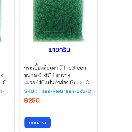
กระเบื้องดินเผา สี PieGreen
าง
ขนาด 6"x6" 1 ตาราง
e C
เมตร/40แผ่น/กล่อง Grade C
n-
SKU : Tiles-PieGreen-6x6-C
฿250
ติดต่อเรา