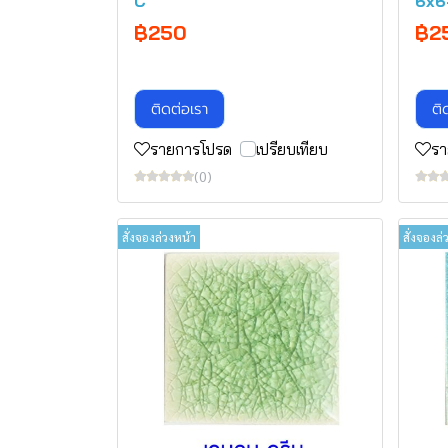
C
6x6
฿250
฿2
ติดต่อเรา
ติ
รายการโปรด
เปรียบเทียบ
รา
(0)
สั่งจองล่วงหน้า
สั่งจองล่