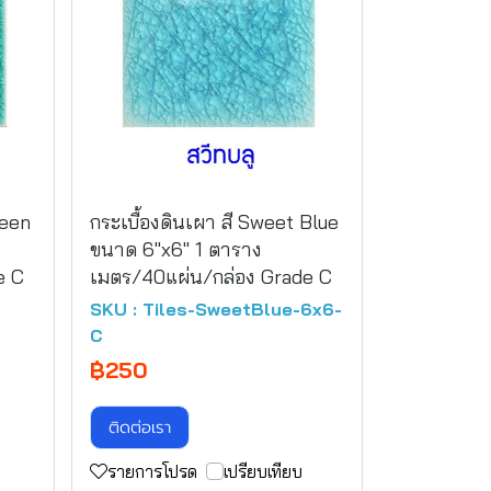
reen
กระเบื้องดินเผา สี Sweet Blue
ขนาด 6"x6" 1 ตาราง
e C
เมตร/40แผ่น/กล่อง Grade C
SKU : Tiles-SweetBlue-6x6-
C
฿250
ติดต่อเรา
รายการโปรด
เปรียบเทียบ