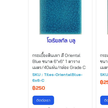
กระเบื้องดินเผา สี Oriental
กระเ
Blue ขนาด 6"x6" 1 ตาราง
ขนา
เมตร/40แผ่น/กล่อง Grade C
เมต
SKU : Tiles-OrientalBlue-
SKU
6x6-C
฿2
฿250
ติดต่อเรา
ติ