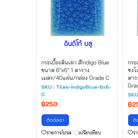
กระเบื้องดินเผา สีIndigo Blue
กระเ
ขนาด 6"x6" 1 ตาราง
ชงโ
เมตร/40แผ่น/กล่อง Grade C
ตาร
Gra
SKU : Tiles-IndigoBlue-6x6-
C
SKU
฿250
฿2
ติดต่อเรา
ติ
รายการโปรด
เปรียบเทียบ
รา