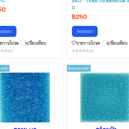
-C
SKU : Tiles-OceanBlue-
C
50
฿250
ดต่อเรา
ติดต่อเรา
ยการโปรด
เปรียบเทียบ
รายการโปรด
เปรียบเทียบ
(0)
(0)
วงหน้า
สั่งจองล่วงหน้า