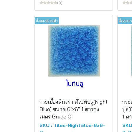
(0)
สั่งจองล่วงหน้า
สั่งจองล่
กระเบื้องดินเผา สีไนท์บลู(Night
กระเ
Blue) ขนาด 6"x6" 1 ตาราง
บูล(
เมตร Grade C
1 ต
SKU : Tiles-NightBlue-6x6-
SKU