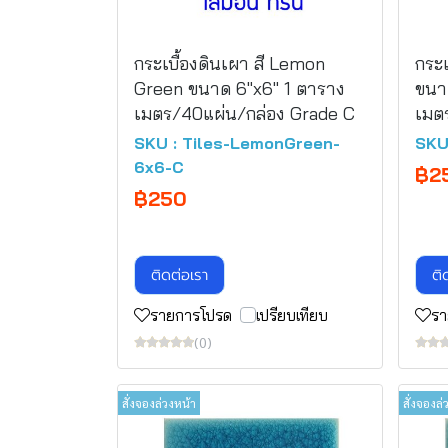
กระเบื้องดินเผา สี Lemon
กระเ
Green ขนาด 6"x6" 1 ตาราง
ขนา
เมตร/40แผ่น/กล่อง Grade C
เมต
SKU : Tiles-LemonGreen-
SKU
6x6-C
฿2
฿250
ติดต่อเรา
ติ
รายการโปรด
เปรียบเทียบ
รา
(0)
สั่งจองล่วงหน้า
สั่งจองล่