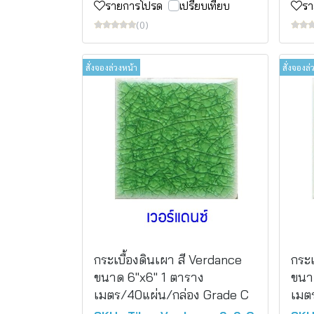
รายการโปรด
เปรียบเทียบ
รา
(0)
สั่งจองล่วงหน้า
สั่งจองล่
กระเบื้องดินเผา สี Verdance
กระเ
ขนาด 6"x6" 1 ตาราง
ขนา
เมตร/40แผ่น/กล่อง Grade C
เมต