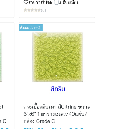
รายการโปรด
เปรียบเทียบ
(0)
สั่งจองล่วงหน้า
ot
กระเบื้องดินเผา สีCitrine ขนาด
6"x6" 1 ตารางเมตร/40แผ่น/
e C
กล่อง Grade C