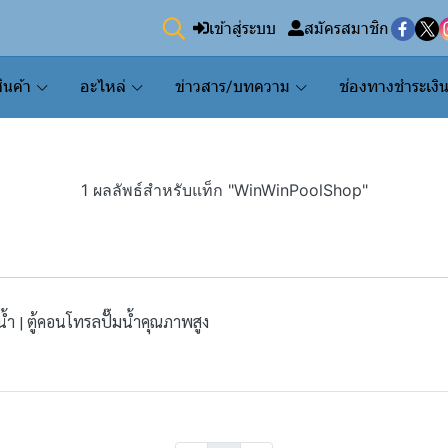
เข้าสู่ระบบ
สมัครสมาชิก
ินค้า
อะไหล่
ข่าวสาร/บทความ
ช่องทางชำระเงิ
1 ผลลัพธ์สำหรับแท็ก "WinWinPoolShop"
้ำ | ตู้คอนโทรลปั๊มน้ำคุณภาพสูง