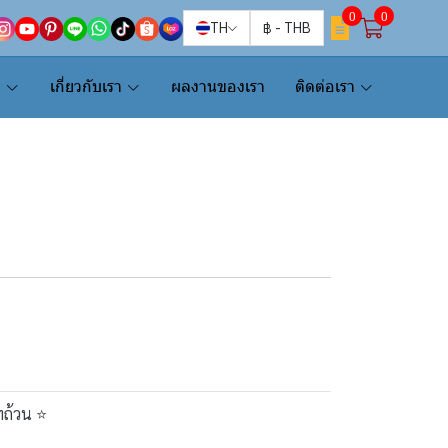
0
0
TH
฿
-
THB
น
เกี่ยวกับเรา
ผลงานของเรา
ติดต่อเรา
ทถ้วน ⭐