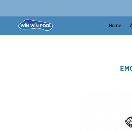
Home
ส
EM0