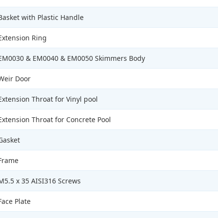
Basket with Plastic Handle
Extension Ring
EM0030 & EM0040 & EM0050 Skimmers Body
Weir Door
Extension Throat for Vinyl pool
Extension Throat for Concrete Pool
Gasket
Frame
M5.5 x 35 AISI316 Screws
Face Plate