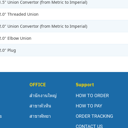
1.5" Union Convertor (from Metric to Imperial)
2.0" Threaded Union
2.0" Union Convertor (from Metric to Imperial)
2.0" Elbow Union
2.0" Plug
OFFICE
Support
สำนักงานใหญ่
HOW TO ORDER
สาขาหัวหิน
HOW TO PAY
s
สาขาพัทยา
ORDER TRACKING
CONTACT US