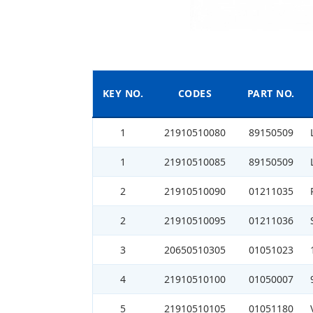
KEY NO.
CODES
PART NO.
1
21910510080
89150509
1
21910510085
89150509
2
21910510090
01211035
2
21910510095
01211036
3
20650510305
01051023
4
21910510100
01050007
5
21910510105
01051180