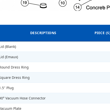
DESCRIPTIONS
PIECE (
Lid (Blank)
Lid (Emaux)
Round Dress Ring
Square Dress Ring
1.5" Plug
90° Vacuum Hose Connector
Vacuum Plate