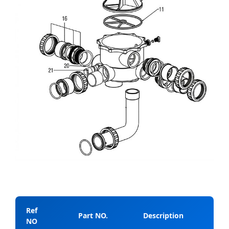
Ref
Part NO.
Description
NO