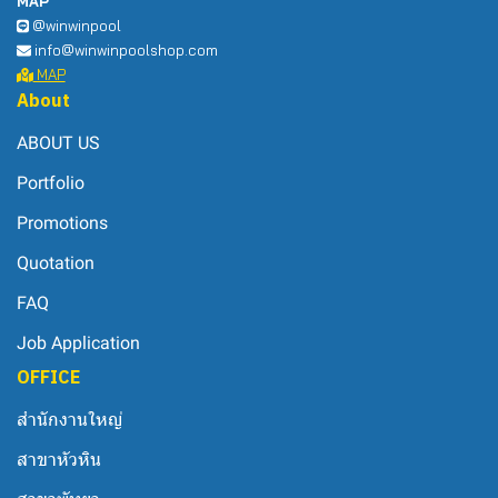
MAP
@winwinpool
info@winwinpoolshop.com
MAP
About
ABOUT US
Portfolio
Promotions
Quotation
FAQ
Job Application
OFFICE
สำนักงานใหญ่
สาขาหัวหิน