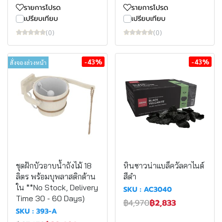
รายการโปรด
รายการโปรด
เปรียบเทียบ
เปรียบเทียบ
(0)
(0)
-43%
-43%
สั่งจองล่วงหน้า
ชุดฝักบัวอาบน้ำถังไม้ 18
หินซาวน่าแบล็ควัลคาไนต์
ลิตร พร้อมบุพลาสติกด้าน
สีดำ
ใน **No Stock, Delivery
SKU : AC3040
Time 30 - 60 Days)
฿4,970
฿2,833
SKU : 393-A