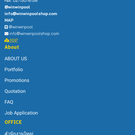
Fax. 02-130-6136
@winwinpool
info@winwinpoolshop.com
MAP
@winwinpool
info@winwinpoolshop.com
MAP
About
ABOUT US
Portfolio
Promotions
Quotation
FAQ
Job Application
OFFICE
สำนักงานใหญ่