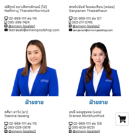
สรรค์ปนันท์ ไทยสะเทือน (หน่อย)
ณัติรุจน์ ธนาเลิศกรลักษณ์ (โอ๋)
Sanpanan Thaisathaun
Natthiruj Thanalertkornluck
02-989-1111 ต่อ 127
02-989-1111 ต่อ 114
063-217-0745
095-398-7424
@winwin-bsales2
@winwin-bsales1
teerasak@winwinpoolshop.com
sanpanan@winwinpoolshop.com
ฝ่ายขาย
ฝ่ายขาย
ศศิมา ลาวัง (มา)
อรณี มอญขุนทด (แอน)
Sasima lawang
Oranee Monkhunthod
02-989-1111 ต่อ 115
02-989-1111 ต่อ 126
083-028-0678
095-609-9031
@winwin-bsales3
@winwin-bsales4