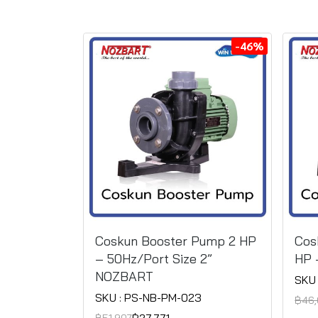
-46%
Coskun Booster Pump 2 HP
Cos
– 50Hz/Port Size 2”
HP 
NOZBART
SKU 
SKU : PS-NB-PM-023
฿46,
฿51,907