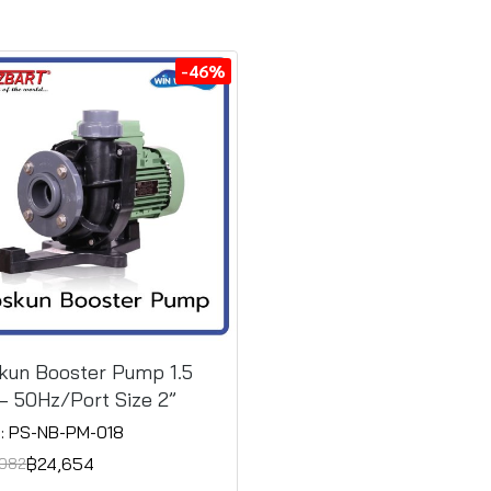
-46%
kun Booster Pump 1.5
– 50Hz/Port Size 2”
: PS-NB-PM-018
฿24,654
082