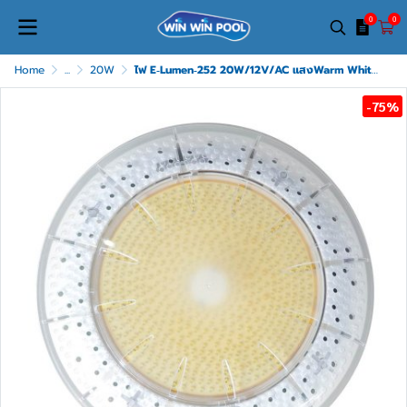
0
0
Home
...
20W
ไฟ E‐Lumen‐252 20W/12V/AC แสงWarm White แบบแปะผนัง เฉพาะโคม เกรด B (เก่าเก็บผิวหน้าเหลืองนิดหน่อย)
-75%