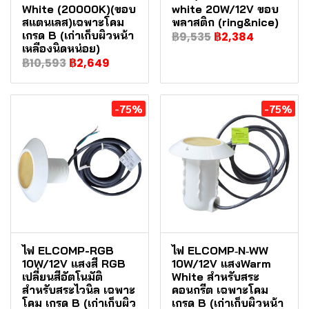
White (20000K)(ขอบ
white 20W/12V ขอบ
สแตนเลส)เฉพาะโคม
พลาสติก (ring&nice)
เกรด B (เก่าเก็บผิวหน้า
฿9,535
฿2,384
เหลืองนิดหน่อย)
฿10,593
฿2,649
-75%
-75%
ไฟ ELCOMP-RGB
ไฟ ELCOMP‐N‐WW
10W/12V แสงสี RGB
10W/12V แสงWarm
เปลี่ยนสีอัตโนมัติ
White สำหรับสระ
สำหรับสระไวนิล เฉพาะ
คอนกรีต เฉพาะโคม
โคม เกรด B (เก่าเก็บผิว
เกรด B (เก่าเก็บผิวหน้า