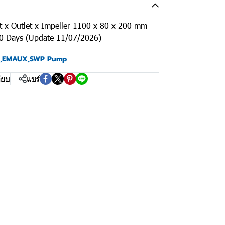
t x Outlet x Impeller 1100 x 80 x 200 mm
90 Days (Update 11/07/2026)
,
EMAUX
,
SWP Pump
ียบ
แชร์