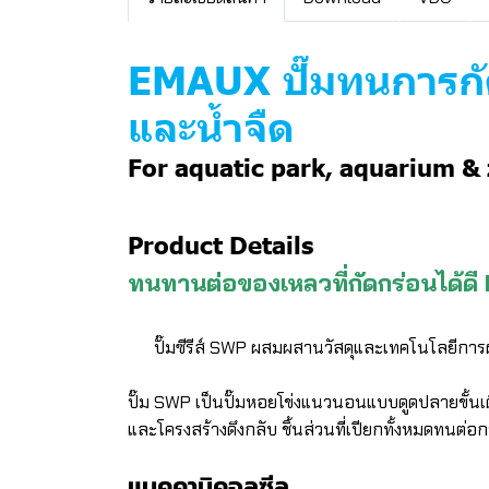
EMAUX ปั๊มทนการกัด
และน้ำจืด
For aquatic park, aquarium &
Product Details
ทนทานต่อของเหลวที่กัดกร่อนได
ปั๊มซีรีส์ SWP ผสมผสานวัสดุและเทคโนโลยีการ
ปั๊ม SWP เป็นปั๊มหอยโข่งแนวนอนแบบดูดปลายขั้น
และโครงสร้างดึงกลับ ชิ้นส่วนที่เปียกทั้งหมดทนต่
แมคคานิคอลซีล