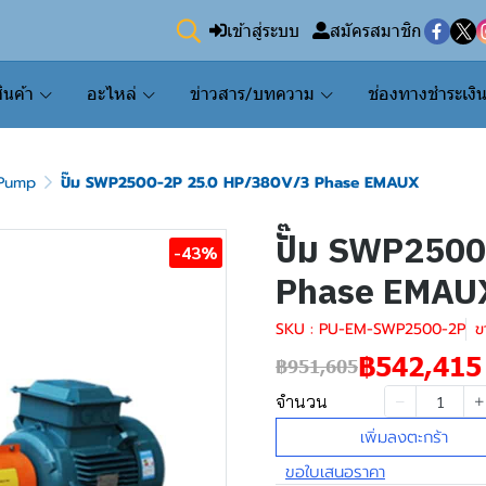
เข้าสู่ระบบ
สมัครสมาชิก
ินค้า
อะไหล่
ข่าวสาร/บทความ
ช่องทางชำระเงิ
Pump
ปั๊ม SWP2500-2P 25.0 HP/380V/3 Phase EMAUX
ปั๊ม SWP250
-43%
Phase EMAU
SKU : PU-EM-SWP2500-2P
ข
฿542,415
฿951,605
จำนวน
เพิ่มลงตะกร้า
ขอใบเสนอราคา