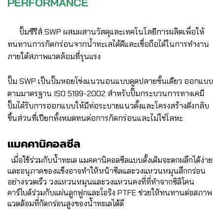
PERFORMANCE
ปั๊มซีรีส์ SWP ผสมผสานวัสดุและเทคโนโลยีการผลิตเพื่อให้
ทนทานการกัดกร่อนจากน้ำทะเลได้ดีและเชื่อถือได้ในการทำงาน
ภายใต้สภาพแวดล้อมที่รุนแรง
ปั๊ม SWP เป็นปั๊มหอยโข่งแนวนอนแบบดูดปลายขั้นเดียว ออกแบบ
ตามมาตรฐาน ISO 5199-2002 สำหรับปั๊มกระบวนการทางเคมี
ปั๊มได้รับการออกแบบให้มีท่อระบายแนวตั้งและโครงสร้างดึงกลับ
ชิ้นส่วนที่เปียกทั้งหมดทนต่อการกัดกร่อนและไม่ใช่โลหะ
แมคคานิคอลซีล
เมื่อใช้ร่วมกับน้ำทะเล แมคคานิคอลซีลแบบดั้งเดิมจะตกผลึกได้ง่าย
และอนุภาคของแข็งอาจทำให้หน้าซีลและวงแหวนหมุนสึกกร่อน
อย่างรวดเร็ว วงแหวนหมุนและวงแหวนคงที่ที่ทำจากซิลิโคน
คาร์ไบด์ร่วมกับแผ่นลูกฟูกและโอริง PTFE ช่วยให้ทนทานต่อสภาพ
แวดล้อมที่กัดกร่อนสูงของน้ำทะเลได้ดี