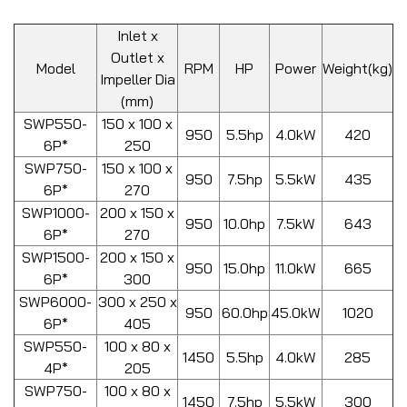
Inlet x
Outlet x
Model
RPM
HP
Power
Weight(kg)
Impeller Dia
(mm)
SWP550-
150 x 100 x
950
5.5hp
4.0kW
420
6P*
250
SWP750-
150 x 100 x
950
7.5hp
5.5kW
435
6P*
270
SWP1000-
200 x 150 x
950
10.0hp
7.5kW
643
6P*
270
SWP1500-
200 x 150 x
950
15.0hp
11.0kW
665
6P*
300
SWP6000-
300 x 250 x
950
60.0hp
45.0kW
1020
6P*
405
SWP550-
100 x 80 x
1450
5.5hp
4.0kW
285
4P*
205
SWP750-
100 x 80 x
1450
7.5hp
5.5kW
300