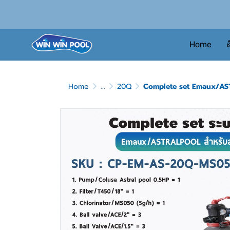
Home
ส
Home
...
20Q
Complete set Emaux/ASTR