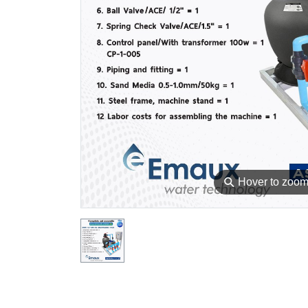
⚲
Hover to zoo