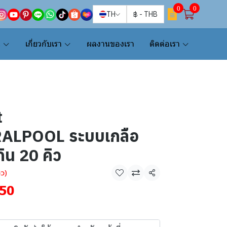
0
0
TH
฿
-
THB
น
เกี่ยวกับเรา
ผลงานของเรา
ติดต่อเรา
t
ALPOOL ระบบเกลือ
ิน 20 คิว
ิว)
แชร์
50