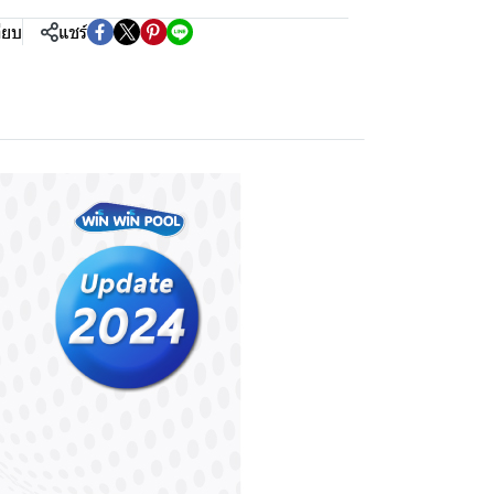
ียบ
แชร์