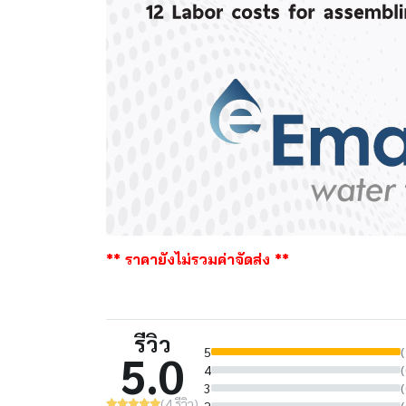
** ราคายังไม่รวมค่าจัดส่ง **
รีวิว
5
(
5.0
4
(
3
(
(4 รีวิว)