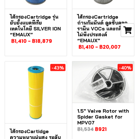
ไส้กรองCartridge รุ่น
ไส้กรองCartridge
ยับยั้งแบคทีเรีย
ถ่านกัมมันต์ ดูดซับคลอ
เทคโนโลยี SILVER ION
รามีน VOCs และกลิ่น
“EMAUX”
ไม่พึงประสงค์
“EMAUX”
฿1,410
-
฿18,879
฿1,410
-
฿20,007
-43%
-40%
1.5" Valve Rotor with
Spider Gasket for
MPV07
฿1,534
฿921
ไส้กรองCartidge
ความหนาแน่นสูง ระดับ