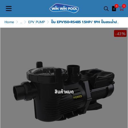
0
0
Home
...
EPV PUMP
ปั๊ม EPV150+RS485 1.5HP/ 1PH ปั๊มสระน้ำปรับสปีด EMAUX พร้อมยูเนี่ยน 2/2.5 นิ้ว
-43%
สินค้าหมด