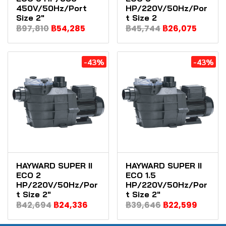
450V/50Hz/Port
HP/220V/50Hz/Por
Size 2"
t Size 2
฿97,810
฿54,285
฿45,744
฿26,075
-43%
-43%
HAYWARD SUPER II
HAYWARD SUPER II
ECO 2
ECO 1.5
HP/220V/50Hz/Por
HP/220V/50Hz/Por
t Size 2"
t Size 2"
฿42,694
฿24,336
฿39,646
฿22,599