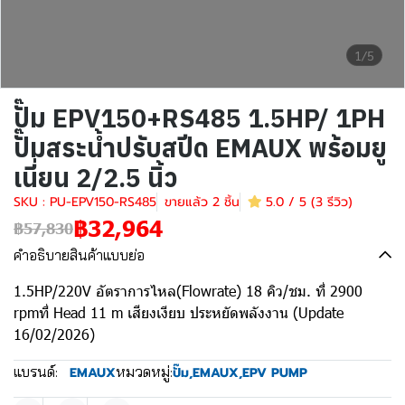
1/5
ปั๊ม EPV150+RS485 1.5HP/ 1PH
ปั๊มสระน้ำปรับสปีด EMAUX พร้อมยู
เนี่ยน 2/2.5 นิ้ว
SKU : PU-EPV150-RS485
ขายแล้ว 2 ชิ้น
5.0 / 5 (3 รีวิว)
฿32,964
฿57,830
คำอธิบายสินค้าแบบย่อ
1.5HP/220V อัตราการไหล(Flowrate) 18 คิว/ชม. ที่ 2900
rpmที่ Head 11 m เสียงเงียบ ประหยัดพลังงาน (Update
16/02/2026)
แบรนด์:
หมวดหมู่:
EMAUX
ปั๊ม
,
EMAUX
,
EPV PUMP