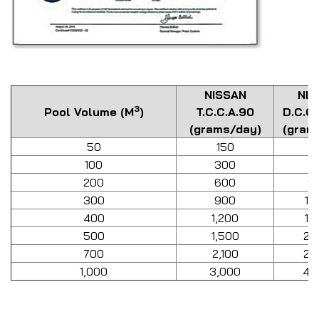
NISSAN
NIS
3
Pool Volume (M
)
T.C.C.A.90
D.C.C.
(grams/day)
(gram
50
150
2
100
300
4
200
600
8
300
900
1,
400
1,200
1,
500
1,500
2,
700
2,100
2,
1,000
3,000
4,