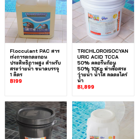
Flocculant PAC สาร
TRICHLOROISOCYAN
เร่งการตกตะกอน
URIC ACID TCCA
ประสิทธิภาพสูง สำหรับ
50% คลอรีนก้อน
สระว่ายน้ำ ขนาดบรรจุ
50% 10Kg ฆ่าเชื้อสระ
1 ลิตร
ว่ายน้ำ น้ำใส ลดตะไคร่
น้ำ
฿199
฿1,899