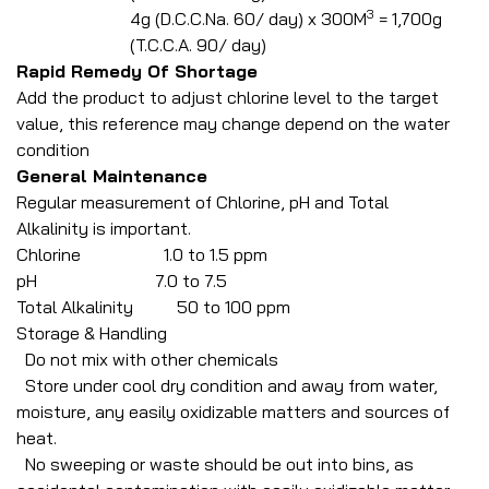
3
4g (D.C.C.Na. 60/ day) x 300M
= 1,700g
(T.C.C.A. 90/ day)
Rapid Remedy Of Shortage
Add the product to adjust chlorine level to the target
value, this reference may change depend on the water
condition
General Maintenance
Regular measurement of Chlorine, pH and Total
Alkalinity is important.
Chlorine 1.0 to 1.5 ppm
pH 7.0 to 7.5
Total Alkalinity 50 to 100 ppm
Storage & Handling
Do not mix with other chemicals
Store under cool dry condition and away from water,
moisture, any easily oxidizable matters and sources of
heat.
No sweeping or waste should be out into bins, as