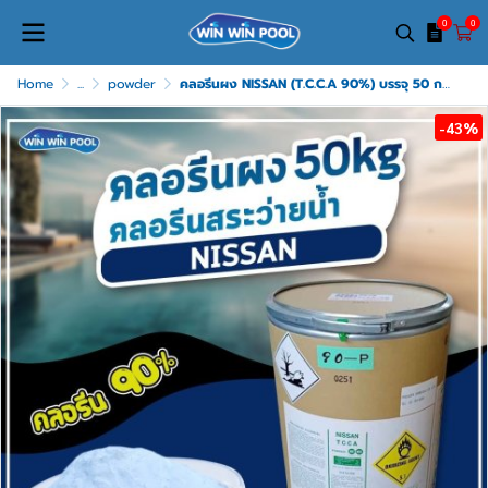
0
0
Home
...
powder
คลอรีนผง NISSAN (T.C.C.A 90%) บรรจุ 50 กก./ถัง
-43%