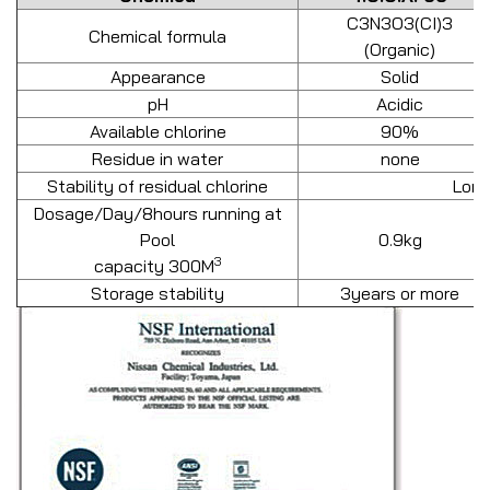
C3N3O3(CI)3
Chemical formula
(Organic)
Appearance
Solid
pH
Acidic
Available chlorine
90%
Residue in water
none
Stability of residual chlorine
Lon
Dosage/Day/8hours running at
Pool
0.9kg
3
capacity 300M
Storage stability
3years or more