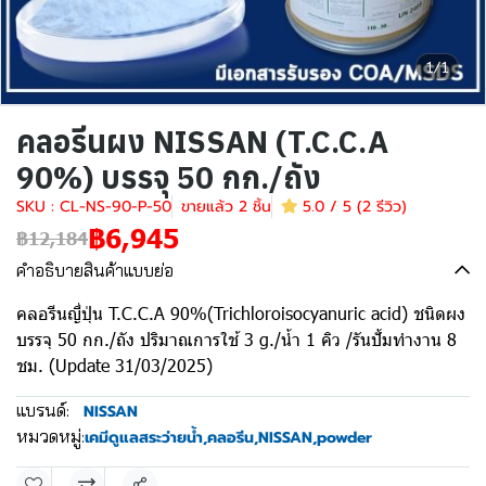
1/1
คลอรีนผง NISSAN (T.C.C.A
90%) บรรจุ 50 กก./ถัง
SKU : CL-NS-90-P-50
ขายแล้ว 2 ชิ้น
5.0 / 5 (2 รีวิว)
฿6,945
฿12,184
คำอธิบายสินค้าแบบย่อ
คลอรีนญี่ปุ่น T.C.C.A 90%(Trichloroisocyanuric acid) ชนิดผง
บรรจุ 50 กก./ถัง ปริมาณการใช้ 3 g./น้ำ 1 คิว /รันปั้มทำงาน 8
ชม. (Update 31/03/2025)
แบรนด์:
NISSAN
หมวดหมู่:
เคมีดูแลสระว่ายน้ำ
,
คลอรีน
,
NISSAN
,
powder