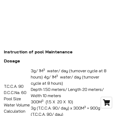
Instruction of pool Maintenance
Dosage
3
3g/ 1M
water/ day (turnover cycle at 8
3
hours) 4g/ 1M
water/ day (turnover
cycle at 8 hours)
T.C.C.A. 90
Depth 1.50 meters/ Length 20 meters/
D.C.C.Na. 60
Width 10 meters
Pool Size
3
300M
{1.5 X 20 X 10)
Water Volume
3
3g (T.C.C.A. 90/ day) x 300M
= 900g
Calculation
(T.C.C.A. 90/ day)