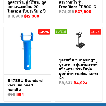
ดูดสระว่ายน้ำไร้สาย ดูด
สระว่ายน้า รุ่น
ตะกอนละเอียด 20
FreeRider FR800 IQ
ไมครอน รับประกัน 2 ปี
฿74,216
฿37,600
฿18,900
฿12,300
-45%
-43%
สินค้าใหม่
ชุดรถเข็น “Chasing”
บูรณาการสุนทรียภาพที่
แข็งแกร่ง สำหรับหุ่น
ยนต์ทำความสะอาดสระ
น้ำ
5478BU Standard
฿8,637
฿4,924
vacuum head
handle
฿98
฿54