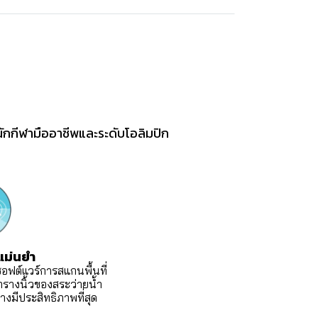
กกีฬามืออาชีพและระดับโอลิมปิก
แม่นยำ
ฟต์แวร์การสแกนพื้นที่
ตารางนิ้วของสระว่ายน้ำ
มีประสิทธิภาพที่สุด