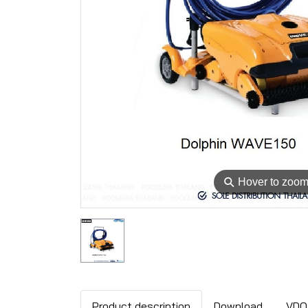
⚲
Hover to zoo
Product description
Download
VDO