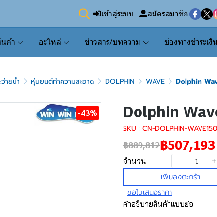
เข้าสู่ระบบ
สมัครสมาชิก
ินค้า
อะไหล่
ข่าวสาร/บทความ
ช่องทางชำระเงิ
่ายน้ำ
หุ่นยนต์ทำความสะอาด
DOLPHIN
WAVE
Dolphin Wa
Dolphin Wav
-43%
SKU : CN-DOLPHIN-WAVE150
฿507,193
฿889,812
จำนวน
เพิ่มลงตะกร้า
ขอใบเสนอราคา
คำอธิบายสินค้าแบบย่อ