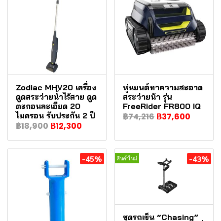
Zodiac MHV20 เครื่อง
หุ่นยนต์ทาความสะอาด
ดูดสระว่ายน้ำไร้สาย ดูด
สระว่ายน้า รุ่น
ตะกอนละเอียด 20
FreeRider FR800 IQ
ไมครอน รับประกัน 2 ปี
฿74,216
฿37,600
฿18,900
฿12,300
-45%
-43%
สินค้าใหม่
ชุดรถเข็น “Chasing”