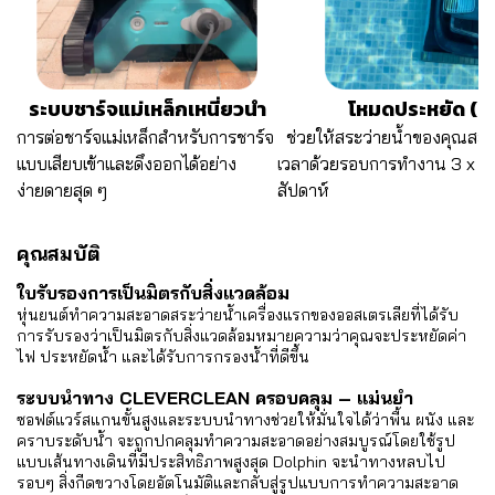
ระบบชาร์จแม่เหล็กเหนี่ยวนำ
โหมดประหยัด (E
การต่อชาร์จแม่เหล็กสำหรับการชาร์จ
ช่วยให้สระว่ายน้ำของคุณสะ
แบบเสียบเข้าและดึงออกได้อย่าง
เวลาด้วยรอบการทำงาน 3 x 30
ง่ายดายสุด ๆ
สัปดาห์
คุณสมบัติ
ใบรับรองการเป็นมิตรกับสิ่งแวดล้อม
หุ่นยนต์ทำความสะอาดสระว่ายน้ำเครื่องแรกของออสเตรเลียที่ได้รับ
การรับรองว่าเป็นมิตรกับสิ่งแวดล้อมหมายความว่าคุณจะประหยัดค่า
ไฟ ประหยัดน้ำ และได้รับการกรองน้ำที่ดีขึ้น
ระบบนำทาง CLEVERCLEAN ครอบคลุม – แม่นยำ
ซอฟต์แวร์สแกนขั้นสูงและระบบนำทางช่วยให้มั่นใจได้ว่าพื้น ผนัง และ
คราบระดับน้ำ จะถูกปกคลุมทำความสะอาดอย่างสมบูรณ์โดยใช้รูป
แบบเส้นทางเดินที่มีประสิทธิภาพสูงสุด Dolphin จะนำทางหลบไป
รอบๆ สิ่งกีดขวางโดยอัตโนมัติและกลับสู่รูปแบบการทำความสะอาด