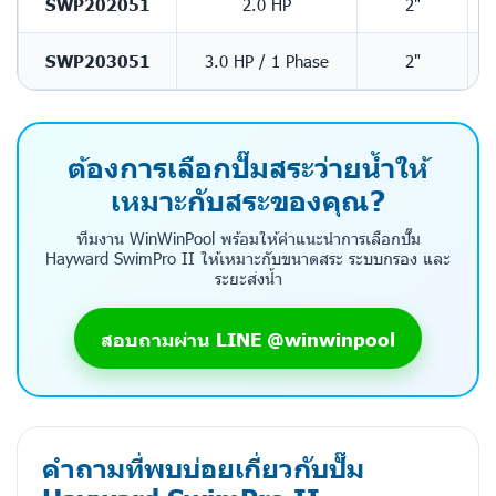
SWP202051
2.0 HP
2"
6
SWP203051
3.0 HP / 1 Phase
2"
6
ต้องการเลือกปั๊มสระว่ายน้ำให้
เหมาะกับสระของคุณ?
ทีมงาน WinWinPool พร้อมให้คำแนะนำการเลือกปั๊ม
Hayward SwimPro II ให้เหมาะกับขนาดสระ ระบบกรอง และ
ระยะส่งน้ำ
สอบถามผ่าน LINE @winwinpool
คำถามที่พบบ่อยเกี่ยวกับปั๊ม