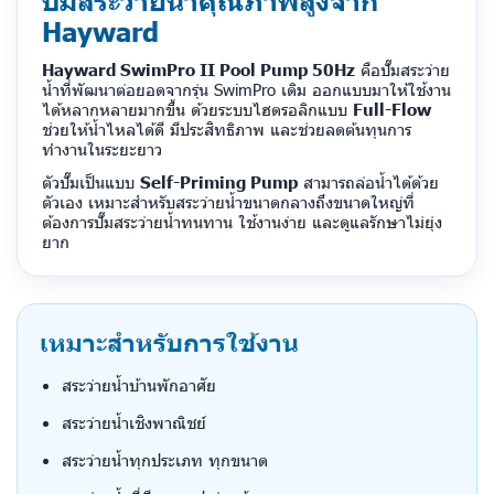
ปั๊มสระว่ายน้ำคุณภาพสูงจาก
Hayward
Hayward SwimPro II Pool Pump 50Hz
คือปั๊มสระว่าย
น้ำที่พัฒนาต่อยอดจากรุ่น SwimPro เดิม ออกแบบมาให้ใช้งาน
ได้หลากหลายมากขึ้น ด้วยระบบไฮดรอลิกแบบ
Full-Flow
ช่วยให้น้ำไหลได้ดี มีประสิทธิภาพ และช่วยลดต้นทุนการ
ทำงานในระยะยาว
ตัวปั๊มเป็นแบบ
Self-Priming Pump
สามารถล่อน้ำได้ด้วย
ตัวเอง เหมาะสำหรับสระว่ายน้ำขนาดกลางถึงขนาดใหญ่ที่
ต้องการปั๊มสระว่ายน้ำทนทาน ใช้งานง่าย และดูแลรักษาไม่ยุ่ง
ยาก
เหมาะสำหรับการใช้งาน
สระว่ายน้ำบ้านพักอาศัย
สระว่ายน้ำเชิงพาณิชย์
สระว่ายน้ำทุกประเภท ทุกขนาด