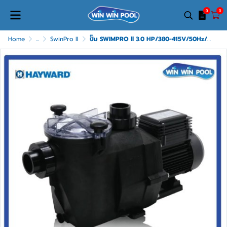
0
0
Home
...
SwinPro II
ปั๊ม SWIMPRO ll 3.0 HP/380-415V/50Hz/Port Size 2"