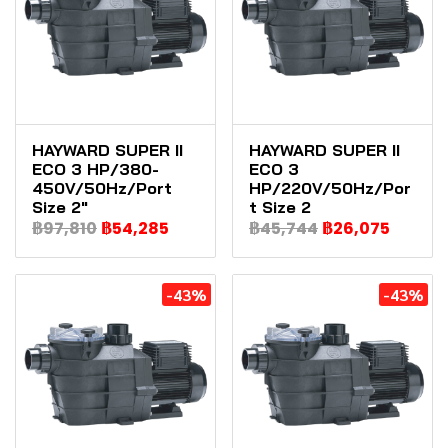
HAYWARD SUPER II
HAYWARD SUPER II
ECO 3 HP/380-
ECO 3
450V/50Hz/Port
HP/220V/50Hz/Por
Size 2"
t Size 2
฿97,810
฿54,285
฿45,744
฿26,075
-43%
-43%