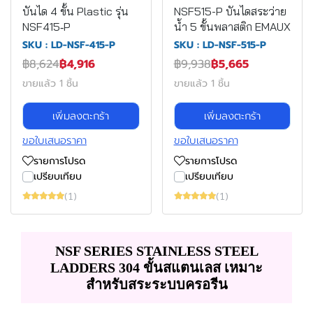
บันได 4 ขั้น Plastic รุ่น
NSF515-P บันไดสระว่าย
NSF415‐P
น้ำ 5 ขั้นพลาสติก EMAUX
SKU : LD-NSF-415-P
SKU : LD-NSF-515-P
฿8,624
฿4,916
฿9,938
฿5,665
ขายแล้ว 1 ชิ้น
ขายแล้ว 1 ชิ้น
เพิ่มลงตะกร้า
เพิ่มลงตะกร้า
ขอใบเสนอราคา
ขอใบเสนอราคา
รายการโปรด
รายการโปรด
เปรียบเทียบ
เปรียบเทียบ
(1)
(1)
NSF SERIES STAINLESS STEEL
LADDERS 304 ขั้นสแตนเลส เหมาะ
สำหรับสระระบบครอรีน