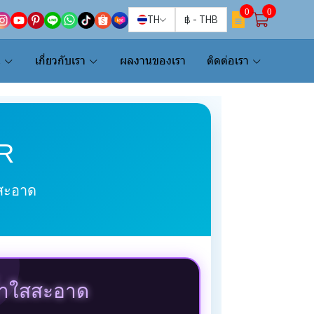
0
0
TH
฿
-
THB
น
เกี่ยวกับเรา
ผลงานของเรา
ติดต่อเรา
R
สสะอาด
้ำใสสะอาด