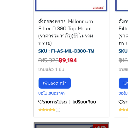
ถังกรองทราย Millennium
ถัง
Filter D.380 Top Mount
Fil
(ราคารวมวาล์ว)(ยังไม่รวม
(ราค
ทราย)
ทรา
SKU : FI-AS-MIL-D380-TM
SKU
฿15,323
฿9,194
฿16
ขายแล้ว 1 ชิ้น
ขายแล
เพิ่มลงตะกร้า
เพ
ขอใบเสนอราคา
ขอใบ
รายการโปรด
เปรียบเทียบ
ร
(1)
-40%