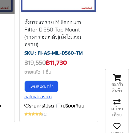
ถังกรองทราย Millennium
Filter D.560 Top Mount
(ราคารวมวาล์ว)(ยังไม่รวม
ทราย)
SKU : FI-AS-MIL-D560-TM
฿19,550
฿11,730
ขายแล้ว 1 ชิ้น
ตะกร้า
เพิ่มลงตะกร้า
สินค้า
ขอใบเสนอราคา
บ
รายการโปรด
เปรียบเทียบ
เปรียบ
(1)
เทียบ
รายการ