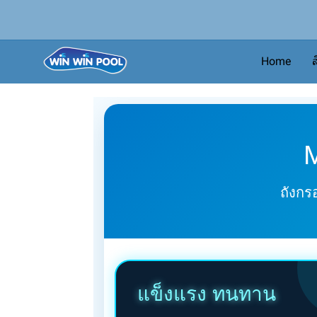
Home
ส
ถังกร
แข็งแรง ทนทาน