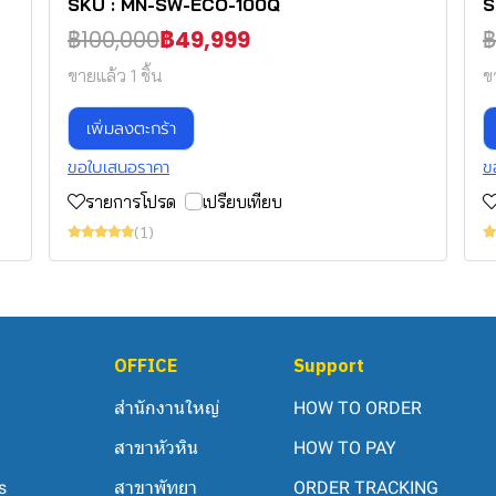
SKU : MN-SW-ECO-100Q
S
฿100,000
฿49,999
฿
ขายแล้ว 1 ชิ้น
ข
เพิ่มลงตะกร้า
ขอใบเสนอราคา
ข
รายการโปรด
เปรียบเทียบ
(1)
OFFICE
Support
สำนักงานใหญ่
HOW TO ORDER
สาขาหัวหิน
HOW TO PAY
s
สาขาพัทยา
ORDER TRACKING