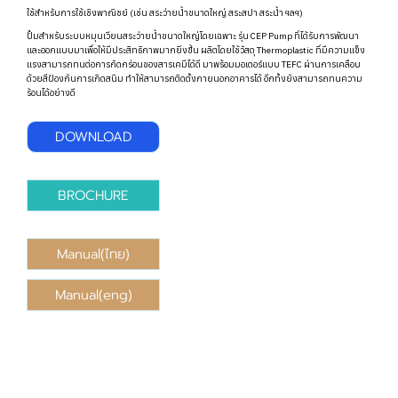
ใช้สำหรับการใช้เชิงพาณิชย์ (เช่น สระว่ายน้ำขนาดใหญ่ สระสปา สระน้ำ ฯลฯ)
ปั๊มสำหรับระบบหมุนเวียนสระว่ายน้ำขนาดใหญ่โดยเฉพาะ รุ่น CEP Pump ที่ได้รับการพัฒนา
และออกแบบมาเพื่อให้มีประสิทธิภาพมากยิ่งขึ้น ผลิตโดยใช้วัสดุ Thermoplastic ที่มีความแข็ง
แรงสามารถทนต่อการกัดกร่อนของสารเคมีได้ดี มาพร้อมมอเตอร์แบบ TEFC ผ่านการเคลือบ
ด้วยสีป้องกันการเกิดสนิม ทำให้สามารถติดตั้งภายนอกอาคารได้ อีกทั้งยังสามารถทนความ
ร้อนได้อย่างดี
DOWNLOAD
BROCHURE
Manual(ไทย)
Manual(eng)