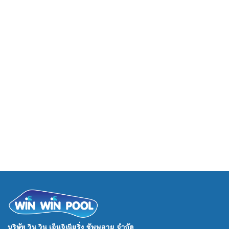
บริษัท วิน วิน เอ็นจิเนียริ่ง ซัพพลาย จำกัด