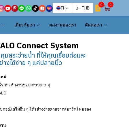
0
0
TH
฿
-
THB
น
เกี่ยวกับเรา
ผลงานของเรา
ติดต่อเรา
HALO Connect System
มสระว่ายน้ำ ที่ให้คุณเชื่อมต่อและ
่างได้ง่าย ๆ แค่ปลายนิ้ว
ไทม์
 หรือการทำงานของระบบต่าง ๆ
ALO
กรณ์เสริมอื่น ๆ ได้อย่างง่ายดายจากสมาร์ทโฟนของ
งงาน