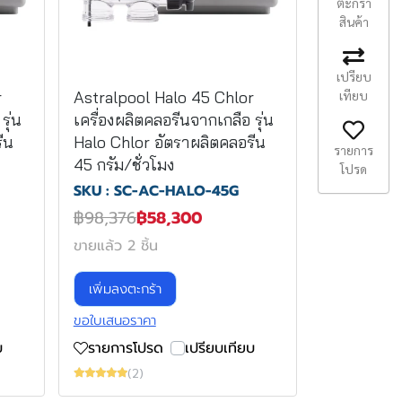
ตะกร้า
สินค้า
เปรียบ
เทียบ
r
Astralpool Halo 45 Chlor
รุ่น
เครื่องผลิตคลอรีนจากเกลือ รุ่น
ีน
Halo Chlor อัตราผลิตคลอรีน
รายการ
45 กรัม/ชั่วโมง
โปรด
SKU : SC-AC-HALO-45G
฿98,376
฿58,300
ขายแล้ว 2 ชิ้น
เพิ่มลงตะกร้า
ขอใบเสนอราคา
บ
รายการโปรด
เปรียบเทียบ
(2)