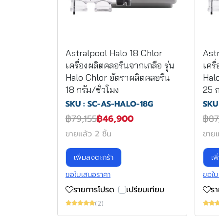
Astralpool Halo 18 Chlor
Ast
เครื่องผลิตคลอรีนจากเกลือ รุ่น
เครื
Halo Chlor อัตราผลิตคลอรีน
Hal
18 กรัม/ชั่วโมง
25 ก
SKU : SC-AS-HALO-18G
SKU
฿79,155
฿46,900
฿87
ขายแล้ว 2 ชิ้น
ขายแ
เพิ่มลงตะกร้า
เพ
ขอใบเสนอราคา
ขอใบ
รายการโปรด
เปรียบเทียบ
ร
(2)