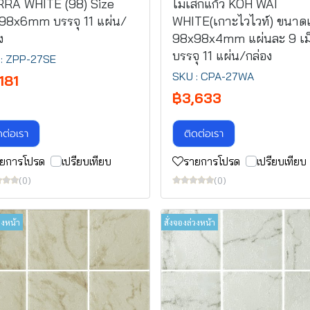
RRA WHITE (98) Size
โมเสกแก้ว KOH WAI
98x6mm บรรจุ 11 แผ่น/
WHITE(เกาะไวไวท์) ขนาดเ
ง
98x98x4mm แผ่นละ 9 เม
บรรจุ 11 แผ่น/กล่อง
: ZPP-27SE
SKU : CPA-27WA
181
฿3,633
ดต่อเรา
ติดต่อเรา
ยการโปรด
เปรียบเทียบ
รายการโปรด
เปรียบเทียบ
(0)
(0)
วงหน้า
สั่งจองล่วงหน้า