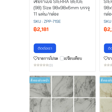
เซียร่าเบจ SIERRA BEIGE
SIE
(98) Size 98x98x6mm บรรจุ
98x
11 แผ่น/กล่อง
กล่อ
SKU : ZPP-71SE
SKU 
฿2,181
฿2,
ติดต่อเรา
ติ
รายการโปรด
เปรียบเทียบ
รา
(0)
สั่งจองล่วงหน้า
สั่งจองล่