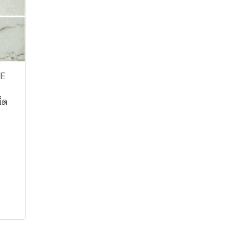
TE
็ด