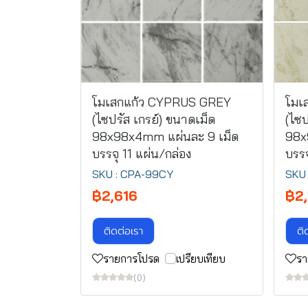
โมเสกแก้ว CYPRUS GREY
โมเ
(ไซปรัส เกรย์) ขนาดเม็ด
(ไซป
98x98x4mm แผ่นละ 9 เม็ด
98x
บรรจุ 11 แผ่น/กล่อง
บรรจ
SKU : CPA-99CY
SKU 
฿2,616
฿2
ติดต่อเรา
ติ
รายการโปรด
เปรียบเทียบ
รา
(0)