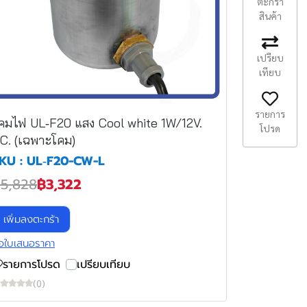
ตะกร้า
สินค้า
เปรียบ
เทียบ
รายการ
คมไฟ UL‐F20 แสง Cool white 1W/12V.
โปรด
C. (เฉพาะโคม)
KU : UL‐F20-CW-L
5,828
฿3,322
เพิ่มลงตะกร้า
อใบเสนอราคา
รายการโปรด
เปรียบเทียบ
(0)