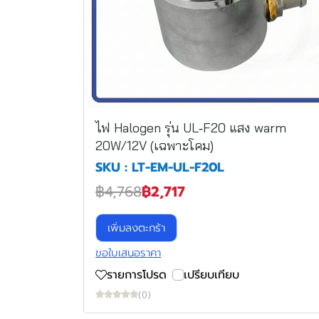
ไฟ Halogen รุ่น UL‐F20 แสง warm
20W/12V (เฉพาะโคม)
SKU : LT-EM-UL-F20L
฿4,768
฿2,717
เพิ่มลงตะกร้า
ขอใบเสนอราคา
รายการโปรด
เปรียบเทียบ
(0)