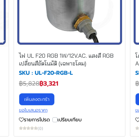
ไฟ UL F20 RGB 1W/12V.AC. แสงสี RGB
โ
เปลี่ยนสีอัตโนมัติ (เฉพาะโคม)
A
SKU : UL-F20-RGB-L
S
฿5,828
฿3,321
฿
เพิ่มลงตะกร้า
ขอใบเสนอราคา
ข
รายการโปรด
เปรียบเทียบ
(0)