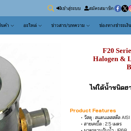
เข้าสู่ระบบ
สมัครสมาชิก
ินค้า
อะไหล่
ข่าวสาร/บทความ
ช่องทางชำระเงิ
F20 Serie
Halogen & 
B
ไฟใต้น้ำชนิดฮา
Product Features
วัสดุ : สแตนเลสสตีล AIS
สายเคเบิ้ล : 2.5 เมตร
มาตรฐานกันน้ำ : IP68